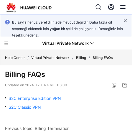
Bu sayfa henüz yerel dilinizde mevcut değildir. Daha fazla dil
seçeneği eklemek için yoğun bir şekilde çalışıyoruz. Desteğiniz için
teşekkür ederiz.
Virtual Private Network
Help Center
/
Virtual Private Network
/
Billing
/
Billing FAQs
Billing FAQs
What's
New
Updated on
2024-12-04 GMT+08:00
Service
S2C Enterprise Edition VPN
Overview
S2C Classic VPN
Billing
Previous topic: Billing Termination
Getting