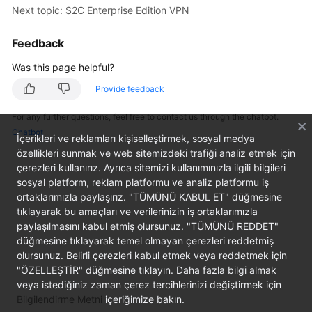
Next topic: S2C Enterprise Edition VPN
Started
Feedback
User
Guide
Was this page helpful?
Administrator
Provide feedback
Guide
For any further questions, feel free to contact us through the chatbot.
Chatbot
Best
İçerikleri ve reklamları kişiselleştirmek, sosyal medya
Practices
özellikleri sunmak ve web sitemizdeki trafiği analiz etmek için
çerezleri kullanırız. Ayrıca sitemizi kullanımınızla ilgili bilgileri
sosyal platform, reklam platformu ve analiz platformu iş
Troubleshooting
ortaklarımızla paylaşırız. "TÜMÜNÜ KABUL ET" düğmesine
tıklayarak bu amaçları ve verilerinizin iş ortaklarımızla
FAQs
paylaşılmasını kabul etmiş olursunuz. "TÜMÜNÜ REDDET"
düğmesine tıklayarak temel olmayan çerezleri reddetmiş
API
olursunuz. Belirli çerezleri kabul etmek veya reddetmek için
Reference
"ÖZELLEŞTİR" düğmesine tıklayın. Daha fazla bilgi almak
veya istediğiniz zaman çerez tercihlerinizi değiştirmek için
More
Bilgilendirme Metni
içeriğimize bakın.
Documents