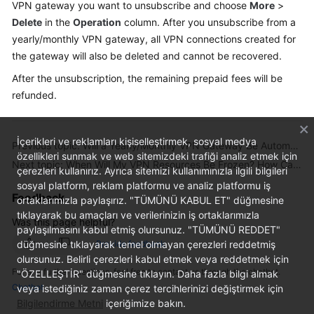
VPN gateway you want to unsubscribe and choose
More
>
Started
Delete
in the
Operation
column. After you unsubscribe from a
yearly/monthly VPN gateway, all VPN connections created for
User
the gateway will also be deleted and cannot be recovered.
Guide
After the unsubscription, the remaining prepaid fees will be
Administrator
refunded.
Guide
Best
İçerikleri ve reklamları kişiselleştirmek, sosyal medya
Previous topic: Will a Yearly/Monthly VPN Gateway Be Automatically Renewed?
Practices
özellikleri sunmak ve web sitemizdeki trafiği analiz etmek için
Next topic: When Will My VPN Resources Be Frozen? How Can I Unfreeze the VPN Resources?
çerezleri kullanırız. Ayrıca sitemizi kullanımınızla ilgili bilgileri
sosyal platform, reklam platformu ve analiz platformu iş
Troubleshooting
Feedback
ortaklarımızla paylaşırız. "TÜMÜNÜ KABUL ET" düğmesine
tıklayarak bu amaçları ve verilerinizin iş ortaklarımızla
FAQs
Was this page helpful?
paylaşılmasını kabul etmiş olursunuz. "TÜMÜNÜ REDDET"
düğmesine tıklayarak temel olmayan çerezleri reddetmiş
Provide feedback
API
olursunuz. Belirli çerezleri kabul etmek veya reddetmek için
Reference
For any further questions, feel free to contact us through the chatbot.
"ÖZELLEŞTİR" düğmesine tıklayın. Daha fazla bilgi almak
Chatbot
veya istediğiniz zaman çerez tercihlerinizi değiştirmek için
More
Bilgilendirme Metni
içeriğimize bakın.
Documents