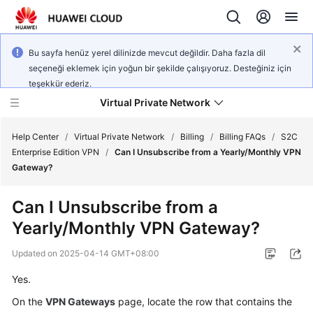
Bu sayfa henüz yerel dilinizde mevcut değildir. Daha fazla dil
seçeneği eklemek için yoğun bir şekilde çalışıyoruz. Desteğiniz için
teşekkür ederiz.
Virtual Private Network
Help Center
/
Virtual Private Network
/
Billing
/
Billing FAQs
/
S2C
Enterprise Edition VPN
/
Can I Unsubscribe from a Yearly/Monthly VPN
Gateway?
What's
New
Can I Unsubscribe from a
Yearly/Monthly VPN Gateway?
Service
Overview
Updated on
2025-04-14 GMT+08:00
Billing
Yes.
On the
VPN Gateways
page, locate the row that contains the
Getting