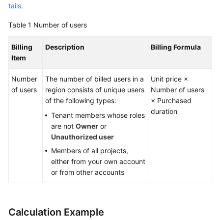
tails
.
Guide
Table 1
Number of users
Best
Practices
Billing
Description
Billing Formula
Item
API
Reference
Number
The number of billed users in a
Unit price ×
of users
region consists of unique users
Number of users
FAQs
of the following types:
× Purchased
duration
Tenant members whose roles
Videos
are not
Owner
or
Unauthorized user
More
Members of all projects,
Documents
either from your own account
or from other accounts
General
Reference
Calculation Example
Glossary