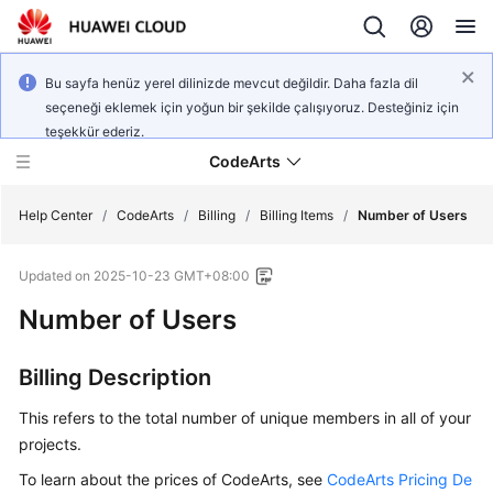
Bu sayfa henüz yerel dilinizde mevcut değildir. Daha fazla dil
seçeneği eklemek için yoğun bir şekilde çalışıyoruz. Desteğiniz için
teşekkür ederiz.
CodeArts
Help Center
/
CodeArts
/
Billing
/
Billing Items
/
Number of Users
Updated on
2025-10-23 GMT+08:00
Service
Overview
Number of Users
Billing
Billing Description
Getting
This refers to the total number of unique members in all of your
Started
projects.
To learn about the prices of CodeArts, see
CodeArts Pricing De
User