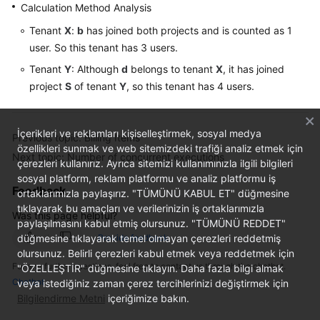
Calculation Method Analysis
Tenant
X
:
b
has joined both projects and is counted as 1
user. So this tenant has 3 users.
Tenant
Y
: Although
d
belongs to tenant
X
, it has joined
project
S
of tenant
Y
, so this tenant has 4 users.
İçerikleri ve reklamları kişiselleştirmek, sosyal medya
Previous topic: Billing Items
özellikleri sunmak ve web sitemizdeki trafiği analiz etmek için
Next topic: Number of concurrent executions
çerezleri kullanırız. Ayrıca sitemizi kullanımınızla ilgili bilgileri
sosyal platform, reklam platformu ve analiz platformu iş
Feedback
ortaklarımızla paylaşırız. "TÜMÜNÜ KABUL ET" düğmesine
tıklayarak bu amaçları ve verilerinizin iş ortaklarımızla
Was this page helpful?
paylaşılmasını kabul etmiş olursunuz. "TÜMÜNÜ REDDET"
düğmesine tıklayarak temel olmayan çerezleri reddetmiş
Provide feedback
olursunuz. Belirli çerezleri kabul etmek veya reddetmek için
For any further questions, feel free to contact us through the chatbot.
"ÖZELLEŞTİR" düğmesine tıklayın. Daha fazla bilgi almak
Chatbot
veya istediğiniz zaman çerez tercihlerinizi değiştirmek için
Bilgilendirme Metni
içeriğimize bakın.