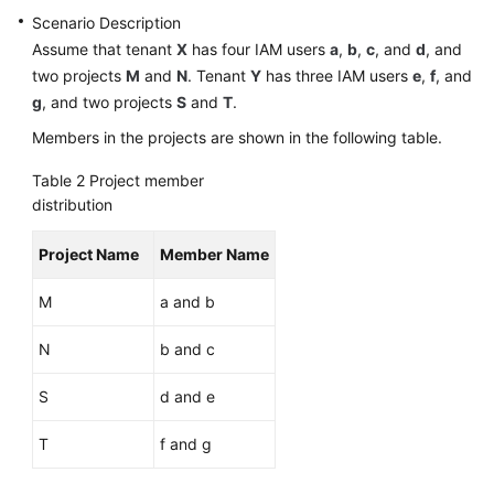
Scenario Description
Shared
Assume that tenant
X
has four IAM users
a
,
b
,
c
, and
d
, and
Responsibilities
two projects
M
and
N
. Tenant
Y
has three IAM users
e
,
f
, and
g
, and two projects
S
and
T
.
Service
Members in the projects are shown in the following table.
Level
Agreement
Table 2
Project member
distribution
White
Papers
Project Name
Member Name
Endpoints
M
a and b
Permissions
N
b and c
S
d and e
T
f and g