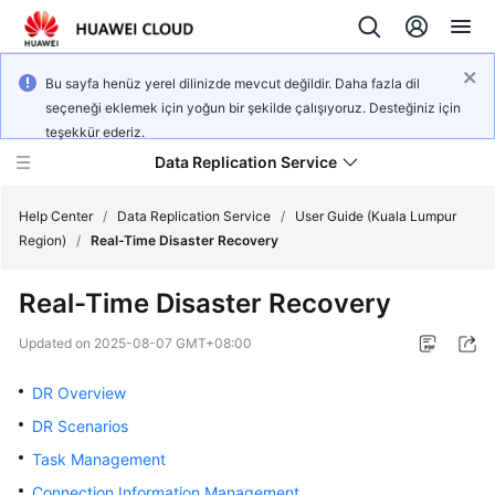
Bu sayfa henüz yerel dilinizde mevcut değildir. Daha fazla dil
seçeneği eklemek için yoğun bir şekilde çalışıyoruz. Desteğiniz için
teşekkür ederiz.
Data Replication Service
Help Center
/
Data Replication Service
/
User Guide (Kuala Lumpur
Region)
/
Real-Time Disaster Recovery
What's
Real-Time Disaster Recovery
New
Updated on
2025-08-07 GMT+08:00
Service
Overview
DR Overview
DR Scenarios
Billing
Task Management
Getting
Connection Information Management