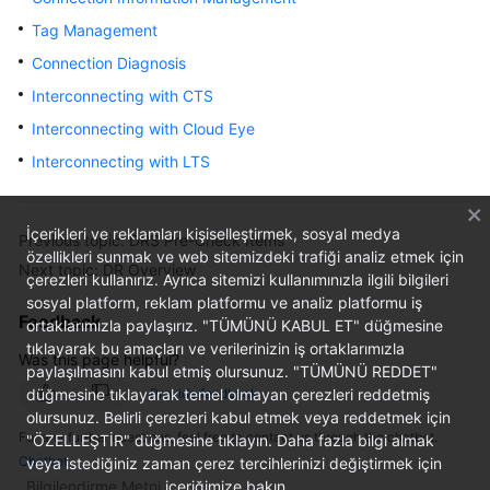
Started
Tag Management
Connection Diagnosis
User
Guide
Interconnecting with CTS
Interconnecting with Cloud Eye
Best
Interconnecting with LTS
Practices
Security
İçerikleri ve reklamları kişiselleştirmek, sosyal medya
White
Previous topic: DRS Pre-Check Items
özellikleri sunmak ve web sitemizdeki trafiği analiz etmek için
Paper
Next topic: DR Overview
çerezleri kullanırız. Ayrıca sitemizi kullanımınızla ilgili bilgileri
sosyal platform, reklam platformu ve analiz platformu iş
API
Feedback
ortaklarımızla paylaşırız. "TÜMÜNÜ KABUL ET" düğmesine
Reference
tıklayarak bu amaçları ve verilerinizin iş ortaklarımızla
Was this page helpful?
paylaşılmasını kabul etmiş olursunuz. "TÜMÜNÜ REDDET"
SDK
düğmesine tıklayarak temel olmayan çerezleri reddetmiş
Provide feedback
Reference
olursunuz. Belirli çerezleri kabul etmek veya reddetmek için
For any further questions, feel free to contact us through the chatbot.
"ÖZELLEŞTİR" düğmesine tıklayın. Daha fazla bilgi almak
Chatbot
FAQs
veya istediğiniz zaman çerez tercihlerinizi değiştirmek için
Bilgilendirme Metni
içeriğimize bakın.