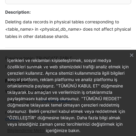
Billing
Description:
Getting
Deleting data records in physical tables corresponding to
Started
<table_name>
in
<physical_db_name>
does not affect physical
tables in other database shards.
User
Guide
Previous topic: TRUNCATE TABLE
API
İçerikleri ve reklamları kişiselleştirmek, sosyal medya
Next topic: HINT-TABLE
Reference
özellikleri sunmak ve web sitemizdeki trafiği analiz etmek için
çerezleri kullanırız. Ayrıca sitemizi kullanımınızla ilgili bilgileri
sosyal platform, reklam platformu ve analiz platformu iş
Feedback
SDK
ortaklarımızla paylaşırız. "TÜMÜNÜ KABUL ET" düğmesine
Reference
Was this page helpful?
tıklayarak bu amaçları ve verilerinizin iş ortaklarımızla
paylaşılmasını kabul etmiş olursunuz. "TÜMÜNÜ REDDET"
Best
Provide feedback
düğmesine tıklayarak temel olmayan çerezleri reddetmiş
Practices
olursunuz. Belirli çerezleri kabul etmek veya reddetmek için
For any further questions, feel free to contact us through the chatbot.
"ÖZELLEŞTİR" düğmesine tıklayın. Daha fazla bilgi almak
Chatbot
Performance
veya istediğiniz zaman çerez tercihlerinizi değiştirmek için
White
Bilgilendirme Metni
içeriğimize bakın.
Paper