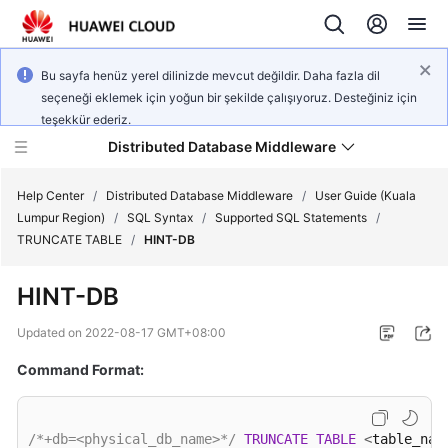
Bu sayfa henüz yerel dilinizde mevcut değildir. Daha fazla dil
seçeneği eklemek için yoğun bir şekilde çalışıyoruz. Desteğiniz için
teşekkür ederiz.
Distributed Database Middleware
Help Center
/
Distributed Database Middleware
/
User Guide (Kuala
Lumpur Region)
/
SQL Syntax
/
Supported SQL Statements
/
TRUNCATE TABLE
/
HINT-DB
What's
New
HINT-DB
Product
Updated on
2022-08-17 GMT+08:00
Bulletin
Command Format:
Service
Overview
/*+db=<physical_db_name>*/
TRUNCATE
TABLE
<
table_nam