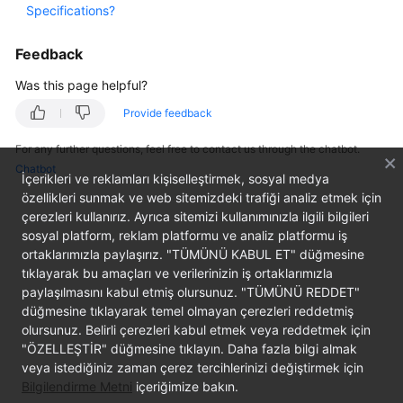
Specifications?
Started
Feedback
User
Guide
Was this page helpful?
Provide feedback
Best
Practices
For any further questions, feel free to contact us through the chatbot.
Chatbot
İçerikleri ve reklamları kişiselleştirmek, sosyal medya
API
özellikleri sunmak ve web sitemizdeki trafiği analiz etmek için
Reference
çerezleri kullanırız. Ayrıca sitemizi kullanımınızla ilgili bilgileri
sosyal platform, reklam platformu ve analiz platformu iş
FAQs
ortaklarımızla paylaşırız. "TÜMÜNÜ KABUL ET" düğmesine
tıklayarak bu amaçları ve verilerinizin iş ortaklarımızla
Videos
paylaşılmasını kabul etmiş olursunuz. "TÜMÜNÜ REDDET"
düğmesine tıklayarak temel olmayan çerezleri reddetmiş
olursunuz. Belirli çerezleri kabul etmek veya reddetmek için
General
"ÖZELLEŞTİR" düğmesine tıklayın. Daha fazla bilgi almak
Reference
veya istediğiniz zaman çerez tercihlerinizi değiştirmek için
Bilgilendirme Metni
içeriğimize bakın.
Glossary