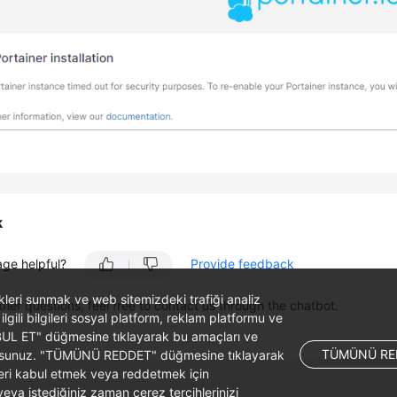
k
age helpful?
Provide feedback
likleri sunmak ve web sitemizdeki trafiği analiz
ther questions, feel free to contact us through the chatbot.
 ilgili bilgileri sosyal platform, reklam platformu ve
ABUL ET" düğmesine tıklayarak bu amaçları ve
TÜMÜNÜ RE
ş olursunuz. "TÜMÜNÜ REDDET" düğmesine tıklayarak
leri kabul etmek veya reddetmek için
ya istediğiniz zaman çerez tercihlerinizi