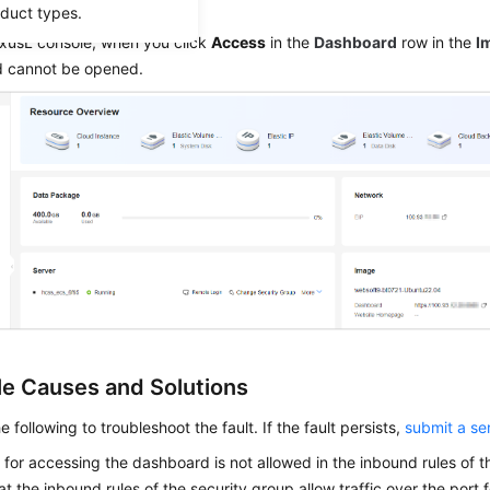
om
oduct types.
exusL console, when you click
Access
in the
Dashboard
row in the
I
 cannot be opened.
le Causes and Solutions
e following to troubleshoot the fault. If the fault persists,
submit a ser
 for accessing the dashboard is not allowed in the inbound rules of t
hat the inbound rules of the security group allow traffic over the port