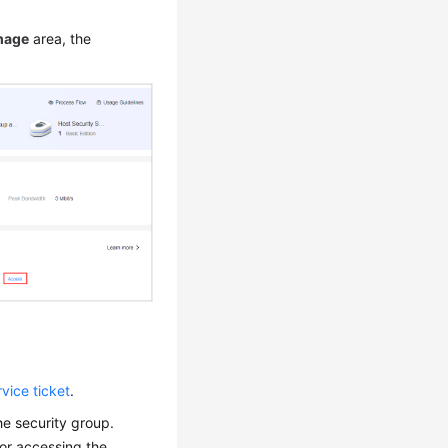
mage
area, the
vice ticket
.
he security group.
 for accessing the