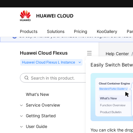
Products
Solutions
Pricing
KooGallery
Par
Bu sayfa henüz yerel dilinizde mevcut değildir. Daha fazla 
Huawei Cloud Flexus
Help Center
Cannot I Open
Easily Switch Bet
Why 
Appli
What's New
Imag
Service Overview
Getting Started
Updated 
User Guide
You can click the dro