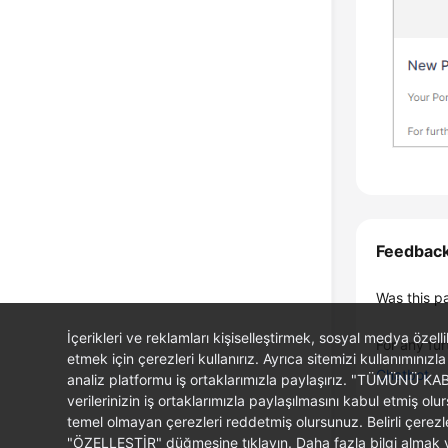
Feedbac
Was this p
İçerikleri ve reklamları kişiselleştirmek, sosyal medya özel
For any fur
etmek için çerezleri kullanırız. Ayrıca sitemizi kullanımınızla
Chatbot
analiz platformu iş ortaklarımızla paylaşırız. "TÜMÜNÜ K
verilerinizin iş ortaklarımızla paylaşılmasını kabul etmi
temel olmayan çerezleri reddetmiş olursunuz. Belirli çerez
"ÖZELLEŞTİR" düğmesine tıklayın. Daha fazla bilgi almak ve