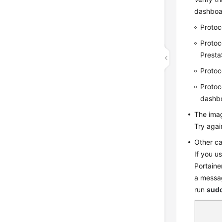
dashboar
Protoc
Protoc
Presta
Protoc
Protoc
dashb
The imag
Try again
Other c
If you u
Portainer
a messag
run
sudo