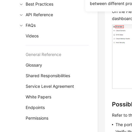
Sympt
between different pr
Best Practices
On the Fl
API Reference
dashboard
FAQs
Videos
General Reference
Glossary
Shared Responsibilities
Service Level Agreement
White Papers
Possib
Endpoints
Refer to th
Permissions
The port
Verify t