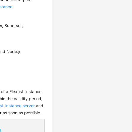
nstance
.
r, Superset,
and Node.js
 of a FlexusL instance,
hin the validity period,
usL instance server
and
r as soon as possible.