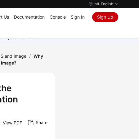
Intl-English
t Us
Documentation
Console
Sign In
Sign Up
in teşekkür ederiz.
S and Image
/
Why
n Image?
the
ation
Share
View PDF