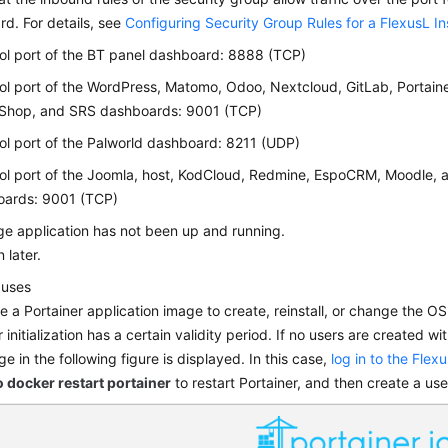
d. For details, see
Configuring Security Group Rules for a FlexusL I
ol port of the BT panel dashboard: 8888 (TCP)
ol port of the WordPress, Matomo, Odoo, Nextcloud, GitLab, Portaine
Shop, and SRS dashboards: 9001 (TCP)
ol port of the Palworld dashboard: 8211 (UDP)
ol port of the Joomla, host, KodCloud, Redmine, EspoCRM, Moodle, 
oards: 9001 (TCP)
e application has not been up and running.
 later.
auses
se a Portainer application image to create, reinstall, or change the OS
 initialization has a certain validity period. If no users are created wit
e in the following figure is displayed. In this case,
log in to the Flex
 docker restart portainer
to restart Portainer, and then create a use