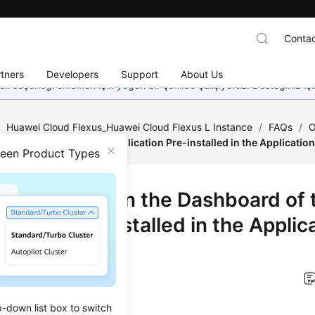
Contac
tners
Developers
Support
About Us
dil seçeneği eklemek için yoğun bir şekilde çalışıyoruz. Desteğiniz iç
/
Huawei Cloud Flexus_Huawei Cloud Flexus L Instance
/
FAQs
/
O
 the Dashboard of the Application Pre-installed in the Applicatio
ween Product Types
Cannot I Open the Dashboard of 
cation Pre-installed in the Applic
e?
on
2025-10-16 GMT+08:00
p-down list box to switch