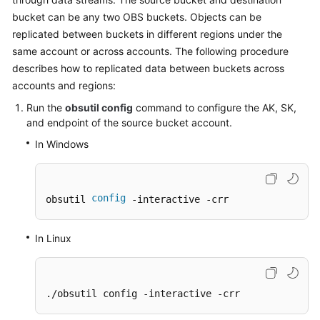
Billing
bucket can be any two OBS buckets. Objects can be
replicated between buckets in different regions under the
Getting
same account or across accounts. The following procedure
Started
describes how to replicated data between buckets across
accounts and regions:
User
Guide
Run the
obsutil config
command to configure the AK, SK,
and endpoint of the source bucket account.
Permissions
In Windows
Configuration
Guide
config
obsutil 
 -interactive -crr
Tools
Guide
In Linux
Best
Practices
./obsutil config -interactive -crr
API
Reference