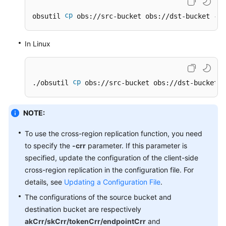
Responsibilities
cp
obsutil 
 obs://src-bucket obs://dst-bucket -f 
Service
In Linux
Level
Agreement
White
cp
./obsutil 
 obs://src-bucket obs://dst-bucket -
Papers
NOTE:
Endpoints
To use the cross-region replication function, you need
Permissions
to specify the
-crr
parameter. If this parameter is
specified, update the configuration of the client-side
cross-region replication in the configuration file. For
details, see
Updating a Configuration File
.
The configurations of the source bucket and
destination bucket are respectively
akCrr/skCrr/tokenCrr/endpointCrr
and