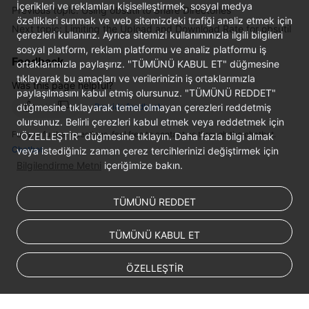
İçerikleri ve reklamları kişiselleştirmek, sosyal medya
Previous topic: Using obsutil to Share Directories
özellikleri sunmak ve web sitemizdeki trafiği analiz etmek için
Next topic: Limiting the Upload and Download Rate for obsutil
çerezleri kullanırız. Ayrıca sitemizi kullanımınızla ilgili bilgileri
sosyal platform, reklam platformu ve analiz platformu iş
Feedback
ortaklarımızla paylaşırız. "TÜMÜNÜ KABUL ET" düğmesine
tıklayarak bu amaçları ve verilerinizin iş ortaklarımızla
Was this page helpful?
paylaşılmasını kabul etmiş olursunuz. "TÜMÜNÜ REDDET"
düğmesine tıklayarak temel olmayan çerezleri reddetmiş
Provide feedback
olursunuz. Belirli çerezleri kabul etmek veya reddetmek için
For any further questions, feel free to contact us through the chatbot.
"ÖZELLEŞTİR" düğmesine tıklayın. Daha fazla bilgi almak
Chatbot
veya istediğiniz zaman çerez tercihlerinizi değiştirmek için
Bilgilendirme Metni
içeriğimize bakın.
TÜMÜNÜ REDDET
TÜMÜNÜ KABUL ET
ÖZELLEŞTİR