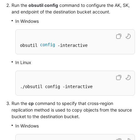
Run the
obsutil config
command to configure the AK, SK,
and endpoint of the destination bucket account.
SDK
Reference
In Windows
FAQs
config
obsutil 
 -interactive
Videos
In Linux
Glossary
More
Documents
./obsutil config -interactive
Run the
cp
command to specify that cross-region
General
replication method is used to copy objects from the source
Reference
bucket to the destination bucket.
Glossary
In Windows
Shared