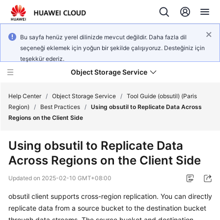
Bu sayfa henüz yerel dilinizde mevcut değildir. Daha fazla dil
seçeneği eklemek için yoğun bir şekilde çalışıyoruz. Desteğiniz için
teşekkür ederiz.
Object Storage Service
Help Center
/
Object Storage Service
/
Tool Guide (obsutil) (Paris
Region)
/
Best Practices
/
Using obsutil to Replicate Data Across
Regions on the Client Side
What's
New
Using obsutil to Replicate Data
Across Regions on the Client Side
Product
Notices
Updated on
2025-02-10 GMT+08:00
Service
obsutil client supports cross-region replication. You can directly
Overview
replicate data from a source bucket to the destination bucket
through data streams. The source bucket and destination