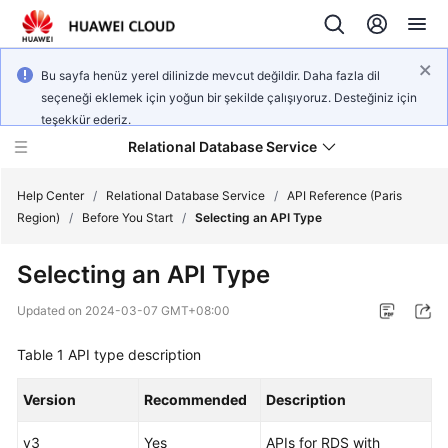
Bu sayfa henüz yerel dilinizde mevcut değildir. Daha fazla dil
seçeneği eklemek için yoğun bir şekilde çalışıyoruz. Desteğiniz için
teşekkür ederiz.
Relational Database Service
Help Center
/
Relational Database Service
/
API Reference (Paris
Region)
/
Before You Start
/
Selecting an API Type
Selecting an API Type
Service
Updated on
2024-03-07 GMT+08:00
Overview
Table 1
API type description
Billing
Version
Recommended
Description
Getting
v3
Yes
APIs for RDS with
Started