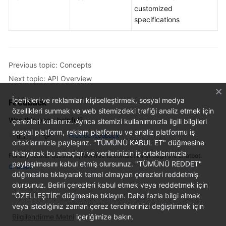
customized
specifications
Kernels
User
Guide
Previous topic: Concepts
Next topic: API Overview
Best
Practices
İçerikleri ve reklamları kişiselleştirmek, sosyal medya
Feedback
özellikleri sunmak ve web sitemizdeki trafiği analiz etmek için
Performance
Was this page helpful?
çerezleri kullanırız. Ayrıca sitemizi kullanımınızla ilgili bilgileri
White
sosyal platform, reklam platformu ve analiz platformu iş
Provide feedback
Paper
ortaklarımızla paylaşırız. "TÜMÜNÜ KABUL ET" düğmesine
tıklayarak bu amaçları ve verilerinizin iş ortaklarımızla
For any further questions, feel free to contact us through the chatbot.
API
paylaşılmasını kabul etmiş olursunuz. "TÜMÜNÜ REDDET"
Chatbot
Reference
düğmesine tıklayarak temel olmayan çerezleri reddetmiş
olursunuz. Belirli çerezleri kabul etmek veya reddetmek için
SDK
"ÖZELLEŞTİR" düğmesine tıklayın. Daha fazla bilgi almak
Reference
veya istediğiniz zaman çerez tercihlerinizi değiştirmek için
Bilgilendirme Metni
içeriğimize bakın.