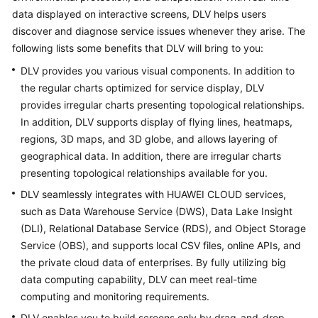
API
data displayed on interactive screens, DLV helps users
Reference
discover and diagnose service issues whenever they arise. The
following lists some benefits that DLV will bring to you:
FAQs
DLV provides you various visual components. In addition to
the regular charts optimized for service display, DLV
More
provides irregular charts presenting topological relationships.
Documents
In addition, DLV supports display of flying lines, heatmaps,
regions, 3D maps, and 3D globe, and allows layering of
General
geographical data. In addition, there are irregular charts
Reference
presenting topological relationships available for you.
DLV seamlessly integrates with HUAWEI CLOUD services,
Glossary
such as Data Warehouse Service (DWS), Data Lake Insight
(DLI), Relational Database Service (RDS), and Object Storage
Shared
Service (OBS), and supports local CSV files, online APIs, and
Responsibilities
the private cloud data of enterprises. By fully utilizing big
data computing capability, DLV can meet real-time
Service
computing and monitoring requirements.
Level
Agreement
DLV enables you to build screens only by drag-and-drop