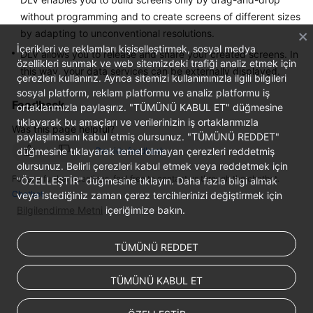
without programming and to create screens of different sizes
White
by adapting to unconventional resolutions.
Papers
İçerikleri ve reklamları kişiselleştirmek, sosyal medya
DLV allows you to release and share your created screens. In
özellikleri sunmak ve web sitemizdeki trafiği analiz etmek için
this way, your data services can be externally displayed.
Endpoints
çerezleri kullanırız. Ayrıca sitemizi kullanımınızla ilgili bilgileri
sosyal platform, reklam platformu ve analiz platformu iş
Feedback
Permissions
ortaklarımızla paylaşırız. "TÜMÜNÜ KABUL ET" düğmesine
tıklayarak bu amaçları ve verilerinizin iş ortaklarımızla
Was this page helpful?
paylaşılmasını kabul etmiş olursunuz. "TÜMÜNÜ REDDET"
düğmesine tıklayarak temel olmayan çerezleri reddetmiş
Provide feedback
olursunuz. Belirli çerezleri kabul etmek veya reddetmek için
For any further questions, feel free to contact us through the chatbot.
"ÖZELLEŞTİR" düğmesine tıklayın. Daha fazla bilgi almak
Chatbot
veya istediğiniz zaman çerez tercihlerinizi değiştirmek için
Bilgilendirme Metni
içeriğimize bakın.
TÜMÜNÜ REDDET
TÜMÜNÜ KABUL ET