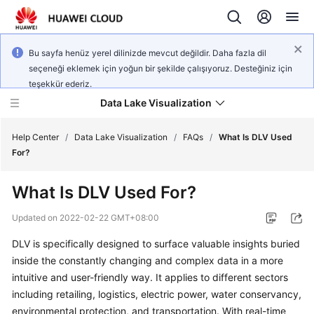
Bu sayfa henüz yerel dilinizde mevcut değildir. Daha fazla dil
seçeneği eklemek için yoğun bir şekilde çalışıyoruz. Desteğiniz için
teşekkür ederiz.
Data Lake Visualization
Help Center
/
Data Lake Visualization
/
FAQs
/
What Is DLV Used
For?
Service
What Is DLV Used For?
Overview
Updated on
2022-02-22 GMT+08:00
User
DLV is specifically designed to surface valuable insights buried
Guide
inside the constantly changing and complex data in a more
Developer
intuitive and user-friendly way. It applies to different sectors
Guide
including retailing, logistics, electric power, water conservancy,
environmental protection, and transportation. With real-time