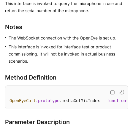
This interface is invoked to query the microphone in use and
Price
return the serial number of the microphone.
Details
Developer
Notes
Guide
The WebSocket connection with the OpenEye is set up.
API
This interface is invoked for interface test or product
Reference
commissioning. It will not be invoked in actual business
scenarios.
FAQs
Method Definition
General
Reference
OpenEyeCall
.
prototype
.
mediaGetMicIndex
 = 
function
(
ca
Glossary
Shared
Parameter Description
Responsibilities