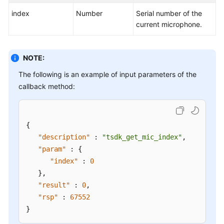
index
Number
Serial number of the
current microphone.
NOTE:
The following is an example of input parameters of the
callback method:
{
"description"
:
"tsdk_get_mic_index"
,
"param"
:
{
"index"
:
0
}
,
"result"
:
0
,
"rsp"
:
67552
}