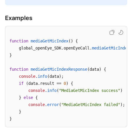
Examples
function
mediaGetMicIndex
(
) {

    global_openEye_SDK.
openEyeCall
.
mediaGetMicIndex
(
}

function
mediaGetMicIndexResponse
(
data
) {

console
.
info
(data);

if
 (data.
result
 == 
0
) {

console
.
info
(
"MediaGetMicIndex success"
)

    } 
else
 {

console
.
error
(
"MediaGetMicIndex failed"
);

    }

}