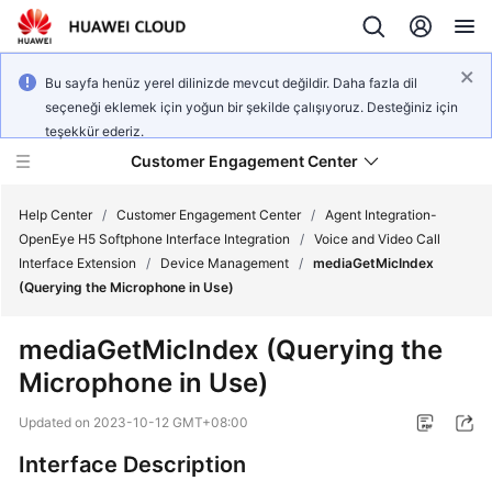
Bu sayfa henüz yerel dilinizde mevcut değildir. Daha fazla dil
seçeneği eklemek için yoğun bir şekilde çalışıyoruz. Desteğiniz için
teşekkür ederiz.
Customer Engagement Center
Help Center
/
Customer Engagement Center
/
Agent Integration-
OpenEye H5 Softphone Interface Integration
/
Voice and Video Call
Interface Extension
/
Device Management
/
mediaGetMicIndex
Service
(Querying the Microphone in Use)
Overview
mediaGetMicIndex (Querying the
Getting
Microphone in Use)
Started
Updated on
2023-10-12 GMT+08:00
User
Guide
Interface Description