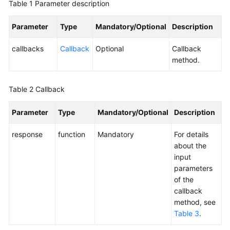
Table 1
Parameter description
Service
Level
Parameter
Type
Mandatory/Optional
Description
Agreement
callbacks
Callback
Optional
Callback
White
method.
Papers
Table 2
Endpoints
Callback
Parameter
Type
Mandatory/Optional
Description
Permissions
response
function
Mandatory
For details
about the
input
parameters
of the
callback
method, see
Table 3
.