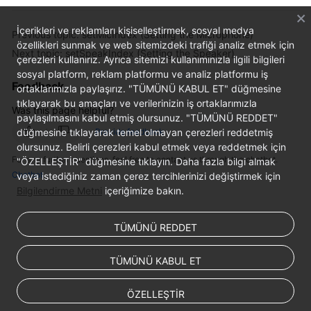
İçerikleri ve reklamları kişiselleştirmek, sosyal medya
Previous topic: setMicIndex (Setting the Microphone)
özellikleri sunmak ve web sitemizdeki trafiği analiz etmek için
Next topic: setSpeakIndex (Setting the Speaker)
çerezleri kullanırız. Ayrıca sitemizi kullanımınızla ilgili bilgileri
sosyal platform, reklam platformu ve analiz platformu iş
Feedback
ortaklarımızla paylaşırız. "TÜMÜNÜ KABUL ET" düğmesine
tıklayarak bu amaçları ve verilerinizin iş ortaklarımızla
Was this page helpful?
paylaşılmasını kabul etmiş olursunuz. "TÜMÜNÜ REDDET"
düğmesine tıklayarak temel olmayan çerezleri reddetmiş
Provide feedback
olursunuz. Belirli çerezleri kabul etmek veya reddetmek için
For any further questions, feel free to contact us through the chatbot.
"ÖZELLEŞTİR" düğmesine tıklayın. Daha fazla bilgi almak
Chatbot
veya istediğiniz zaman çerez tercihlerinizi değiştirmek için
Bilgilendirme Metni
içeriğimize bakın.
TÜMÜNÜ REDDET
TÜMÜNÜ KABUL ET
ÖZELLEŞTİR