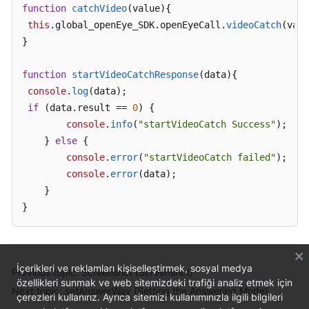
function
catchVideo
(
value
){

this
.
global_openEye_SDK
.
openEyeCall
.
videoCatch
(valu
}

function
startVideoCatchResponse
(
data
){

console
.
log
(data);

if
 (data.
result
 == 
0
) {

console
.
info
(
"startVideoCatch Success"
);

    } 
else
 {

console
.
error
(
"startVideoCatch failed"
);

console
.
error
(data);

    }

}
İçerikleri ve reklamları kişiselleştirmek, sosyal medya
Previous topic: Screenshot (Screenshot)
özellikleri sunmak ve web sitemizdeki trafiği analiz etmek için
Next topic: setAnswerWay (Setting the Answering Mode)
çerezleri kullanırız. Ayrıca sitemizi kullanımınızla ilgili bilgileri