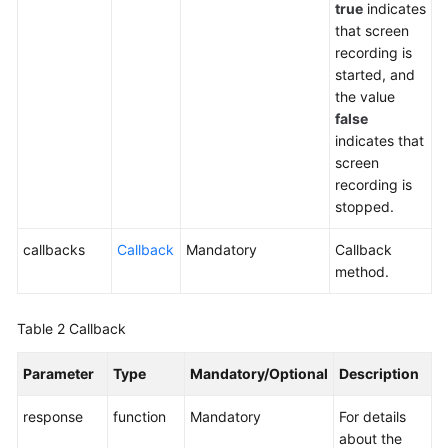
true
indicates
Service
that screen
Level
recording is
Agreement
started, and
the value
White
false
Papers
indicates that
screen
Endpoints
recording is
stopped.
Permissions
callbacks
Callback
Mandatory
Callback
method.
Table 2
Callback
Parameter
Type
Mandatory/Optional
Description
response
function
Mandatory
For details
about the