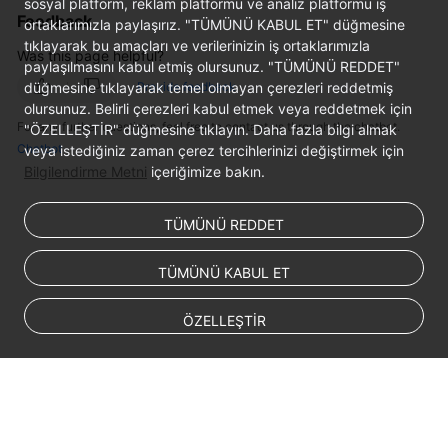
sosyal platform, reklam platformu ve analiz platformu iş
Feedback
ortaklarımızla paylaşırız. "TÜMÜNÜ KABUL ET" düğmesine
tıklayarak bu amaçları ve verilerinizin iş ortaklarımızla
Was this page helpful?
paylaşılmasını kabul etmiş olursunuz. "TÜMÜNÜ REDDET"
düğmesine tıklayarak temel olmayan çerezleri reddetmiş
Provide feedback
olursunuz. Belirli çerezleri kabul etmek veya reddetmek için
For any further questions, feel free to contact us through the chatbot.
"ÖZELLEŞTİR" düğmesine tıklayın. Daha fazla bilgi almak
Chatbot
veya istediğiniz zaman çerez tercihlerinizi değiştirmek için
Bilgilendirme Metni
içeriğimize bakın.
TÜMÜNÜ REDDET
TÜMÜNÜ KABUL ET
ÖZELLEŞTİR