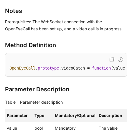
Price
Notes
Details
Prerequisites: The WebSocket connection with the
Developer
OpenEyeCall has been set up, and a video call is in progress.
Guide
Method Definition
API
Reference
FAQs
OpenEyeCall
.
prototype
.
videoCatch
 = 
function
(
value, c
General
Parameter Description
Reference
Table 1
Parameter description
Glossary
Parameter
Type
Mandatory/Optional
Description
Shared
Responsibilities
value
bool
Mandatory
The value