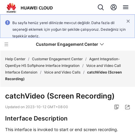
Bu sayfa henüz yerel dilinizde mevcut değildir. Daha fazla dil
seçeneği eklemek için yoğun bir şekilde çalışıyoruz. Desteğiniz için
teşekkür ederiz.
Customer Engagement Center
Help Center
/
Customer Engagement Center
/
Agent Integration-
OpenEye H5 Softphone Interface Integration
/
Voice and Video Call
Interface Extension
/
Voice and Video Calls
/
catchVideo (Screen
Service
Recording)
Overview
catchVideo (Screen Recording)
Getting
Started
Updated on
2023-10-12 GMT+08:00
Interface Description
User
Guide
This interface is invoked to start or end screen recording.