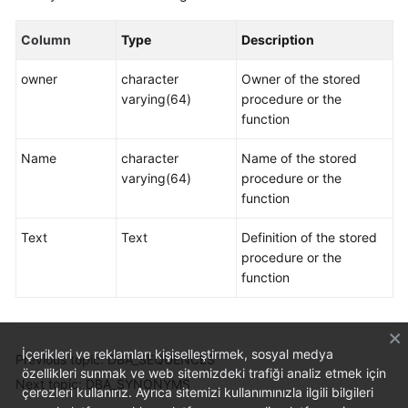
Billing
Column
Type
Description
Getting
Started
owner
character
Owner of the stored
varying(64)
procedure or the
User
function
Guide
Name
character
Name of the stored
varying(64)
procedure or the
Best
function
Practices
Text
Text
Definition of the stored
Data
procedure or the
Migration
function
and
Synchronization
Developer
İçerikleri ve reklamları kişiselleştirmek, sosyal medya
Previous topic: DBA_SEQUENCES
Guide
özellikleri sunmak ve web sitemizdeki trafiği analiz etmek için
Next topic: DBA_SYNONYMS
çerezleri kullanırız. Ayrıca sitemizi kullanımınızla ilgili bilgileri
SQL