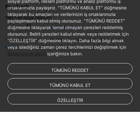
sosyal platform, reklam platformu ve analiz platformu iş
Syntax
Feedback
ortaklarımızla paylaşırız. "TÜMÜNÜ KABUL ET" düğmesine
Reference
tıklayarak bu amaçları ve verilerinizin iş ortaklarımızla
Was this page helpful?
paylaşılmasını kabul etmiş olursunuz. "TÜMÜNÜ REDDET"
Tool
düğmesine tıklayarak temel olmayan çerezleri reddetmiş
Provide feedback
olursunuz. Belirli çerezleri kabul etmek veya reddetmek için
Guide
For any further questions, feel free to contact us through the chatbot.
"ÖZELLEŞTİR" düğmesine tıklayın. Daha fazla bilgi almak
Chatbot
veya istediğiniz zaman çerez tercihlerinizi değiştirmek için
API
Bilgilendirme Metni
içeriğimize bakın.
Reference
SDK
TÜMÜNÜ REDDET
Reference
TÜMÜNÜ KABUL ET
FAQs
ÖZELLEŞTİR
Troubleshooting
Videos
Performance