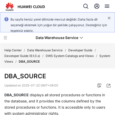
Bu sayfa henüz yerel dilinizde mevcut değildir. Daha fazla dil
seçeneği eklemek için yoğun bir şekilde çalışıyoruz. Desteğiniz için
teşekkür ederiz.
Data Warehouse Service
Help Center
/
Data Warehouse Service
/
Developer Guide
/
Developer Guide (9.1.0.x)
/
DWS System Catalogs and Views
/
System
Views
/
DBA_SOURCE
What's
New
DBA_SOURCE
Product
Updated on
2025-07-22 GMT+08:00
Bulletin
DBA_SOURCE
displays all stored procedures or functions in
the database, and it provides the columns defined by the
Service
Overview
stored procedures or functions. It is accessible only to users
with system administrator rights.