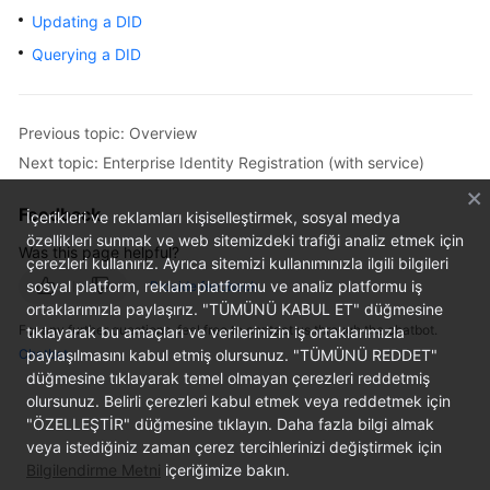
Started
Updating a DID
Querying a DID
User
Guide
Previous topic: Overview
Best
Next topic: Enterprise Identity Registration (with service)
Practices
Feedback
Developer
İçerikleri ve reklamları kişiselleştirmek, sosyal medya
Guide
özellikleri sunmak ve web sitemizdeki trafiği analiz etmek için
Was this page helpful?
çerezleri kullanırız. Ayrıca sitemizi kullanımınızla ilgili bilgileri
sosyal platform, reklam platformu ve analiz platformu iş
Provide feedback
API
ortaklarımızla paylaşırız. "TÜMÜNÜ KABUL ET" düğmesine
Reference
For any further questions, feel free to contact us through the chatbot.
tıklayarak bu amaçları ve verilerinizin iş ortaklarımızla
Chatbot
paylaşılmasını kabul etmiş olursunuz. "TÜMÜNÜ REDDET"
SDK
düğmesine tıklayarak temel olmayan çerezleri reddetmiş
Reference
olursunuz. Belirli çerezleri kabul etmek veya reddetmek için
"ÖZELLEŞTİR" düğmesine tıklayın. Daha fazla bilgi almak
FAQs
veya istediğiniz zaman çerez tercihlerinizi değiştirmek için
Bilgilendirme Metni
içeriğimize bakın.
Videos