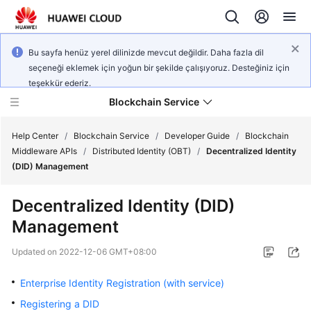
Bu sayfa henüz yerel dilinizde mevcut değildir. Daha fazla dil
seçeneği eklemek için yoğun bir şekilde çalışıyoruz. Desteğiniz için
teşekkür ederiz.
Blockchain Service
Help Center
/
Blockchain Service
/
Developer Guide
/
Blockchain
Middleware APIs
/
Distributed Identity (OBT)
/
Decentralized Identity
(DID) Management
What's
New
Decentralized Identity (DID)
Management
Service
Overview
Updated on
2022-12-06 GMT+08:00
Billing
Enterprise Identity Registration (with service)
Registering a DID
Getting