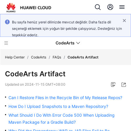
Bu sayfa henüz yerel dilinizde mevcut değildir. Daha fazla dil
seçeneği eklemek için yoğun bir şekilde çalışıyoruz. Desteğiniz için
teşekkür ederiz.
CodeArts
Help Center
/
CodeArts
/
FAQs
/
CodeArts Artifact
CodeArts Artifact
Service
Overview
Updated on
2024-11-15 GMT+08:00
Billing
Can I Restore Files in the Recycle Bin of My Release Repos?
How Do I Upload Snapshots to a Maven Repository?
Getting
What Should I Do With Error Code 500 When Uploading
Started
Maven Package for a Gradle Build?
User
Why Did the Dependency WAR or JAR Files Fail to Be