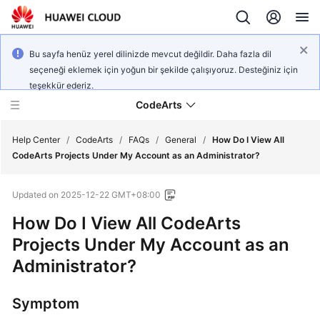
Bu sayfa henüz yerel dilinizde mevcut değildir. Daha fazla dil
seçeneği eklemek için yoğun bir şekilde çalışıyoruz. Desteğiniz için
teşekkür ederiz.
CodeArts
Help Center
/
CodeArts
/
FAQs
/
General
/
How Do I View All
CodeArts Projects Under My Account as an Administrator?
Service
Updated on
2025-12-22 GMT+08:00
Overview
How Do I View All CodeArts
Billing
Projects Under My Account as an
Administrator?
Getting
Started
Symptom
User