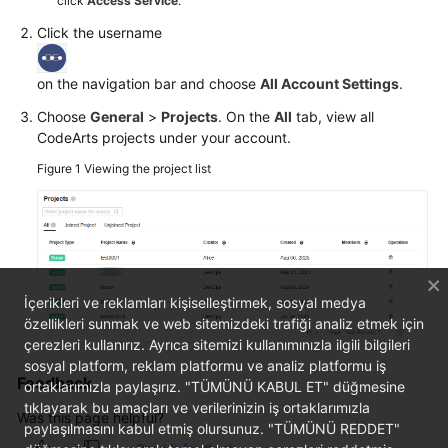
click
Access Service
.
Click the username
Shared
Responsibilities
on the navigation bar and choose
All Account Settings
.
Service
Choose
General
>
Projects
. On the
All
tab, view all
Level
CodeArts projects under your account.
Agreement
Figure 1
Viewing the project list
White
Papers
Endpoints
İçerikleri ve reklamları kişiselleştirmek, sosyal medya
Permissions
özellikleri sunmak ve web sitemizdeki trafiği analiz etmek için
çerezleri kullanırız. Ayrıca sitemizi kullanımınızla ilgili bilgileri
sosyal platform, reklam platformu ve analiz platformu iş
Feedback
ortaklarımızla paylaşırız. "TÜMÜNÜ KABUL ET" düğmesine
tıklayarak bu amaçları ve verilerinizin iş ortaklarımızla
Was this page helpful?
paylaşılmasını kabul etmiş olursunuz. "TÜMÜNÜ REDDET"