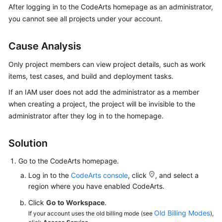
After logging in to the CodeArts homepage as an administrator,
Guide
you cannot see all projects under your account.
Best
Practices
Cause Analysis
API
Only project members can view project details, such as work
Reference
items, test cases, and build and deployment tasks.
If an IAM user does not add the administrator as a member
FAQs
when creating a project, the project will be invisible to the
administrator after they log in to the homepage.
Videos
Solution
More
Documents
Go to the CodeArts homepage.
Log in to the
CodeArts console
, click
, and select a
General
region where you have enabled CodeArts.
Reference
Click
Go to Workspace
.
Old Billing Modes
If your account uses the old billing mode (see
),
Glossary