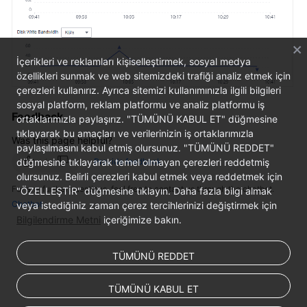
Reference
Glossary
İçerikleri ve reklamları kişiselleştirmek, sosyal medya
Shared
özellikleri sunmak ve web sitemizdeki trafiği analiz etmek için
Responsibilities
çerezleri kullanırız. Ayrıca sitemizi kullanımınızla ilgili bilgileri
sosyal platform, reklam platformu ve analiz platformu iş
Feedback
ortaklarımızla paylaşırız. "TÜMÜNÜ KABUL ET" düğmesine
Service
tıklayarak bu amaçları ve verilerinizin iş ortaklarımızla
Level
Was this page helpful?
paylaşılmasını kabul etmiş olursunuz. "TÜMÜNÜ REDDET"
Agreement
Provide feedback
düğmesine tıklayarak temel olmayan çerezleri reddetmiş
olursunuz. Belirli çerezleri kabul etmek veya reddetmek için
White
For any further questions, feel free to contact us through the chatbot.
"ÖZELLEŞTİR" düğmesine tıklayın. Daha fazla bilgi almak
Papers
Chatbot
veya istediğiniz zaman çerez tercihlerinizi değiştirmek için
Bilgilendirme Metni
içeriğimize bakın.
Endpoints
TÜMÜNÜ REDDET
Permissions
TÜMÜNÜ KABUL ET