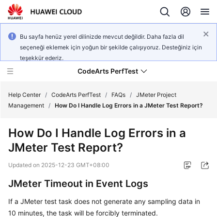
Bu sayfa henüz yerel dilinizde mevcut değildir. Daha fazla dil
seçeneği eklemek için yoğun bir şekilde çalışıyoruz. Desteğiniz için
teşekkür ederiz.
CodeArts PerfTest
Help Center
/
CodeArts PerfTest
/
FAQs
/
JMeter Project
Management
/
How Do I Handle Log Errors in a JMeter Test Report?
What's
How Do I Handle Log Errors in a
New
JMeter Test Report?
Service
Updated on
2025-12-23 GMT+08:00
Overview
JMeter Timeout in Event Logs
Billing
If a JMeter test task does not generate any sampling data in
10 minutes, the task will be forcibly terminated.
Getting