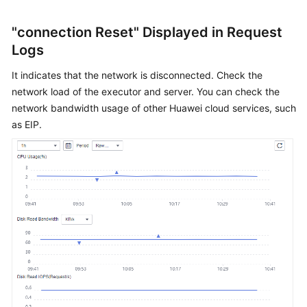
Started
"connection Reset" Displayed in Request
User
Logs
Guide
It indicates that the network is disconnected. Check the
Best
network load of the executor and server. You can check the
Practices
network bandwidth usage of other Huawei cloud services, such
as EIP.
API
Reference
SDK
Reference
FAQs
Videos
General