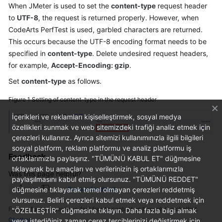
When JMeter is used to set the
content-type
request header
Started
to
UTF-8
, the request is returned properly. However, when
CodeArts PerfTest is used, garbled characters are returned.
User
Guide
This occurs because the UTF-8 encoding format needs to be
specified in
content-type
. Delete undesired request headers,
Best
for example,
Accept-Encoding: gzip
.
Practices
Set
content-type
as follows.
API
Figure 1
Setting of content-type in the request header
Reference
İçerikleri ve reklamları kişiselleştirmek, sosyal medya
özellikleri sunmak ve web sitemizdeki trafiği analiz etmek için
SDK
çerezleri kullanırız. Ayrıca sitemizi kullanımınızla ilgili bilgileri
Reference
sosyal platform, reklam platformu ve analiz platformu iş
Feedback
ortaklarımızla paylaşırız. "TÜMÜNÜ KABUL ET" düğmesine
FAQs
tıklayarak bu amaçları ve verilerinizin iş ortaklarımızla
Was this page helpful?
paylaşılmasını kabul etmiş olursunuz. "TÜMÜNÜ REDDET"
Videos
Provide feedback
düğmesine tıklayarak temel olmayan çerezleri reddetmiş
olursunuz. Belirli çerezleri kabul etmek veya reddetmek için
For any further questions, feel free to contact us through the chatbot.
"ÖZELLEŞTİR" düğmesine tıklayın. Daha fazla bilgi almak
General
Chatbot
veya istediğiniz zaman çerez tercihlerinizi değiştirmek için