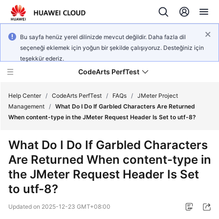
Bu sayfa henüz yerel dilinizde mevcut değildir. Daha fazla dil
seçeneği eklemek için yoğun bir şekilde çalışıyoruz. Desteğiniz için
teşekkür ederiz.
CodeArts PerfTest
Help Center
/
CodeArts PerfTest
/
FAQs
/
JMeter Project
Management
/
What Do I Do If Garbled Characters Are Returned
When content-type in the JMeter Request Header Is Set to utf-8?
What's
New
What Do I Do If Garbled Characters
Are Returned When content-type in
Service
Overview
the JMeter Request Header Is Set
to utf-8?
Billing
Updated on
2025-12-23 GMT+08:00
Getting