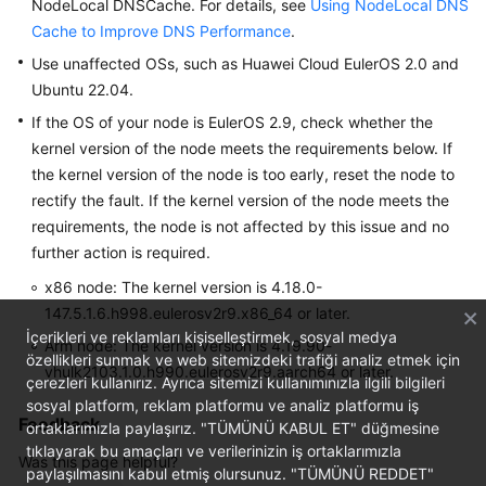
NodeLocal DNSCache. For details, see
SDK
Using NodeLocal DNS
Reference
Cache to Improve DNS Performance
.
Use unaffected OSs, such as Huawei Cloud EulerOS 2.0 and
Skill
Ubuntu 22.04.
Reference
If the OS of your node is EulerOS 2.9, check whether the
kernel version of the node meets the requirements below. If
FAQs
the kernel version of the node is too early, reset the node to
rectify the fault. If the kernel version of the node meets the
Videos
requirements, the node is not affected by this issue and no
further action is required.
More
Documents
x86 node: The kernel version is 4.18.0-
147.5.1.6.h998.eulerosv2r9.x86_64 or later.
İçerikleri ve reklamları kişiselleştirmek, sosyal medya
General
Arm node: The kernel version is 4.19.90-
özellikleri sunmak ve web sitemizdeki trafiği analiz etmek için
Reference
vhulk2103.1.0.h990.eulerosv2r9.aarch64 or later.
çerezleri kullanırız. Ayrıca sitemizi kullanımınızla ilgili bilgileri
sosyal platform, reklam platformu ve analiz platformu iş
Glossary
Feedback
ortaklarımızla paylaşırız. "TÜMÜNÜ KABUL ET" düğmesine
tıklayarak bu amaçları ve verilerinizin iş ortaklarımızla
Was this page helpful?
Shared
paylaşılmasını kabul etmiş olursunuz. "TÜMÜNÜ REDDET"