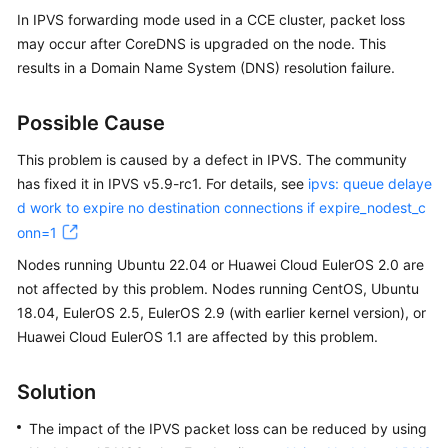
In IPVS forwarding mode used in a CCE cluster, packet loss
Overview
may occur after CoreDNS is upgraded on the node. This
Billing
results in a Domain Name System (DNS) resolution failure.
Kubernetes
Possible Cause
Basics
This problem is caused by a defect in IPVS. The community
Getting
has fixed it in IPVS v5.9-rc1. For details, see
ipvs: queue delaye
Started
d work to expire no destination connections if expire_nodest_c
onn=1
User
Nodes running Ubuntu 22.04 or Huawei Cloud EulerOS 2.0 are
Guide
not affected by this problem. Nodes running CentOS, Ubuntu
18.04, EulerOS 2.5, EulerOS 2.9 (with earlier kernel version), or
Best
Huawei Cloud EulerOS 1.1 are affected by this problem.
Practices
API
Solution
Reference
The impact of the IPVS packet loss can be reduced by using