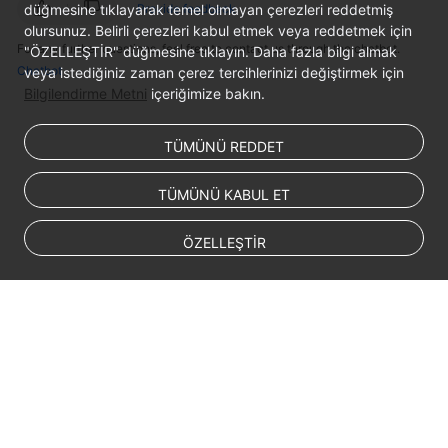
Responsibilities
düğmesine tıklayarak temel olmayan çerezleri reddetmiş
Provide feedback
olursunuz. Belirli çerezleri kabul etmek veya reddetmek için
For any further questions, feel free to contact us through the chatbot.
"ÖZELLEŞTİR" düğmesine tıklayın. Daha fazla bilgi almak
Service
Chatbot
veya istediğiniz zaman çerez tercihlerinizi değiştirmek için
Level
Bilgilendirme Metni
içeriğimize bakın.
Agreement
White
TÜMÜNÜ REDDET
Papers
TÜMÜNÜ KABUL ET
Endpoints
ÖZELLEŞTİR
Permissions
© 2026, Huawei Cloud Computing Technologies Co., Ltd. and/or its
affiliates. All rights reserved.