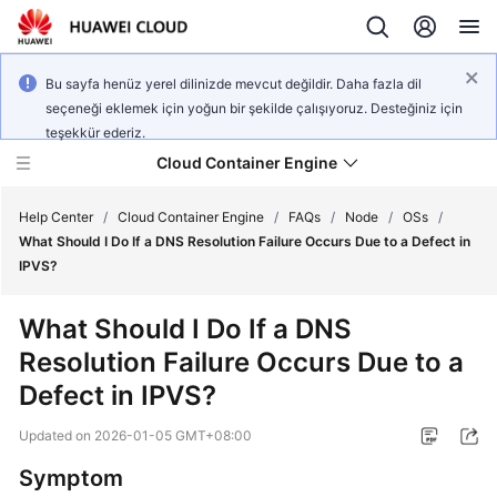
Bu sayfa henüz yerel dilinizde mevcut değildir. Daha fazla dil
seçeneği eklemek için yoğun bir şekilde çalışıyoruz. Desteğiniz için
teşekkür ederiz.
Cloud Container Engine
Help Center
/
Cloud Container Engine
/
FAQs
/
Node
/
OSs
/
What Should I Do If a DNS Resolution Failure Occurs Due to a Defect in
IPVS?
What Should I Do If a DNS
What's
Resolution Failure Occurs Due to a
New
Defect in IPVS?
Product
Updated on
2026-01-05 GMT+08:00
Bulletin
Symptom
Service