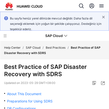
Bu sayfa henüz yerel dilinizde mevcut değildir. Daha fazla dil
seçeneği eklemek için yoğun bir şekilde çalışıyoruz. Desteğiniz için
teşekkür ederiz.
SAP Cloud
Help Center
/
SAP Cloud
/
Best Practices
/
Best Practice of SAP
Disaster Recovery with SDRS
SAP
Best Practice of SAP Disaster
on
Recovery with SDRS
Cloud
Technology
Updated on
2023-05-29 GMT+08:00
Poster
About This Document
SAP
Deployment
Preparations for Using SDRS
Guide
DR Configurations