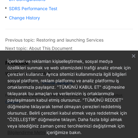
SDRS Performance Test
SAP
HA
Change History
and
DR
Guide
Previous topic: Restoring and launching Services
Next topic: About This Document
SAP
Security
İçerikleri ve reklamları kişiselleştirmek, sosyal medya
Feedback
White
özellikleri sunmak ve web sitemizdeki trafiği analiz etmek için
Paper
Was this page helpful?
çerezleri kullanırız. Ayrıca sitemizi kullanımınızla ilgili bilgileri
sosyal platform, reklam platformu ve analiz platformu iş
Provide feedback
SAP
ortaklarımızla paylaşırız. "TÜMÜNÜ KABUL ET" düğmesine
HANA
tıklayarak bu amaçları ve verilerinizin iş ortaklarımızla
For any further questions, feel free to contact us through the chatbot.
paylaşılmasını kabul etmiş olursunuz. "TÜMÜNÜ REDDET"
Overview
Chatbot
düğmesine tıklayarak temel olmayan çerezleri reddetmiş
olursunuz. Belirli çerezleri kabul etmek veya reddetmek için
SAP
"ÖZELLEŞTİR" düğmesine tıklayın. Daha fazla bilgi almak
HANA
veya istediğiniz zaman çerez tercihlerinizi değiştirmek için
User
Bilgilendirme Metni
içeriğimize bakın.
Guide