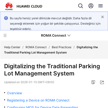
Bu sayfa henüz yerel dilinizde mevcut değildir. Daha fazla dil
seçeneği eklemek için yoğun bir şekilde çalışıyoruz. Desteğiniz için
teşekkür ederiz.
ROMA Connect
Help Center
/
ROMA Connect
/
Best Practices
/
Digitalizing the
Traditional Parking Lot Management System
What's
Digitalizing the Traditional Parking
New
Lot Management System
Service
Updated on
2026-01-15 GMT+08:00
Overview
Overview
Billing
Registering a Device on ROMA Connect
Getting
Configuring MQS for Device Data Forwarding