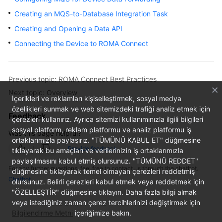
Started
Creating an MQS-to-Database Integration Task
Creating and Opening a Data API
User
Guide
Connecting the Device to ROMA Connect
Best
Practices
Previous topic: ROMA Connect Best Practices
Next topic: Overview
Developer
İçerikleri ve reklamları kişiselleştirmek, sosyal medya
Guide
özellikleri sunmak ve web sitemizdeki trafiği analiz etmek için
Feedback
çerezleri kullanırız. Ayrıca sitemizi kullanımınızla ilgili bilgileri
sosyal platform, reklam platformu ve analiz platformu iş
API
Was this page helpful?
ortaklarımızla paylaşırız. "TÜMÜNÜ KABUL ET" düğmesine
Reference
Provide feedback
tıklayarak bu amaçları ve verilerinizin iş ortaklarımızla
paylaşılmasını kabul etmiş olursunuz. "TÜMÜNÜ REDDET"
SDK
For any further questions, feel free to contact us through the chatbot.
düğmesine tıklayarak temel olmayan çerezleri reddetmiş
Reference
Chatbot
olursunuz. Belirli çerezleri kabul etmek veya reddetmek için
"ÖZELLEŞTİR" düğmesine tıklayın. Daha fazla bilgi almak
FAQs
veya istediğiniz zaman çerez tercihlerinizi değiştirmek için
Bilgilendirme Metni
içeriğimize bakın.
Troubleshooting