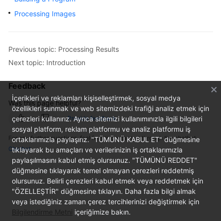
Started
Processing Images
User
Guide
Previous topic: Processing Results
Next topic: Introduction
Best
Practices
Feedback
Developer
İçerikleri ve reklamları kişiselleştirmek, sosyal medya
Was this page helpful?
Guide
özellikleri sunmak ve web sitemizdeki trafiği analiz etmek için
çerezleri kullanırız. Ayrıca sitemizi kullanımınızla ilgili bilgileri
Provide feedback
sosyal platform, reklam platformu ve analiz platformu iş
API
For any further questions, feel free to contact us through the chatbot.
ortaklarımızla paylaşırız. "TÜMÜNÜ KABUL ET" düğmesine
Reference
Chatbot
tıklayarak bu amaçları ve verilerinizin iş ortaklarımızla
paylaşılmasını kabul etmiş olursunuz. "TÜMÜNÜ REDDET"
SDK
düğmesine tıklayarak temel olmayan çerezleri reddetmiş
Reference
olursunuz. Belirli çerezleri kabul etmek veya reddetmek için
"ÖZELLEŞTİR" düğmesine tıklayın. Daha fazla bilgi almak
FAQs
veya istediğiniz zaman çerez tercihlerinizi değiştirmek için
Bilgilendirme Metni
içeriğimize bakın.
More