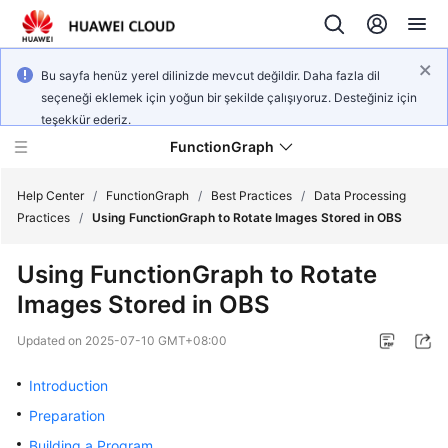
Bu sayfa henüz yerel dilinizde mevcut değildir. Daha fazla dil
seçeneği eklemek için yoğun bir şekilde çalışıyoruz. Desteğiniz için
teşekkür ederiz.
FunctionGraph
Help Center
/
FunctionGraph
/
Best Practices
/
Data Processing
Practices
/
Using FunctionGraph to Rotate Images Stored in OBS
What's
Using FunctionGraph to Rotate
New
Images Stored in OBS
Service
Updated on
2025-07-10 GMT+08:00
Overview
Introduction
Billing
Preparation
Getting
Building a Program