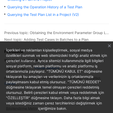
User
Querying the Operation History of a Test Plan
Guide
Querying the Test Plan List in a Project (V2)
API
Reference
Previous topic: Obtaining the Environment Parameter Group List
Best
Next topic: Adding Test Cases In Batches to a Plan
Practices
İçerikleri ve reklamları kişiselleştirmek, sosyal medya
Feedback
FAQs
özellikleri sunmak ve web sitemizdeki trafiği analiz etmek için
Was this page helpful?
çerezleri kullanırız. Ayrıca sitemizi kullanımınızla ilgili bilgileri
sosyal platform, reklam platformu ve analiz platformu iş
Videos
Provide feedback
ortaklarımızla paylaşırız. "TÜMÜNÜ KABUL ET" düğmesine
tıklayarak bu amaçları ve verilerinizin iş ortaklarımızla
For any further questions, feel free to contact us through the chatbot.
More
paylaşılmasını kabul etmiş olursunuz. "TÜMÜNÜ REDDET"
Chatbot
Documents
düğmesine tıklayarak temel olmayan çerezleri reddetmiş
olursunuz. Belirli çerezleri kabul etmek veya reddetmek için
"ÖZELLEŞTİR" düğmesine tıklayın. Daha fazla bilgi almak
General
veya istediğiniz zaman çerez tercihlerinizi değiştirmek için
Reference
Bilgilendirme Metni
içeriğimize bakın.