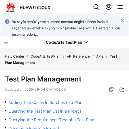
Bu sayfa henüz yerel dilinizde mevcut değildir. Daha fazla dil
seçeneği eklemek için yoğun bir şekilde çalışıyoruz. Desteğiniz için
teşekkür ederiz.
CodeArts TestPlan
Help Center
/
CodeArts TestPlan
/
API Reference
/
APIs
/
Test
Plan Management
What's
Test Plan Management
New
Updated on
2025-09-04 GMT+08:00
Service
Overview
Adding Test Cases In Batches to a Plan
Querying the Test Plan List in a Project
Getting
Querying the Requirement Tree of a Test Plan
Started
Creating a Plan in a Project