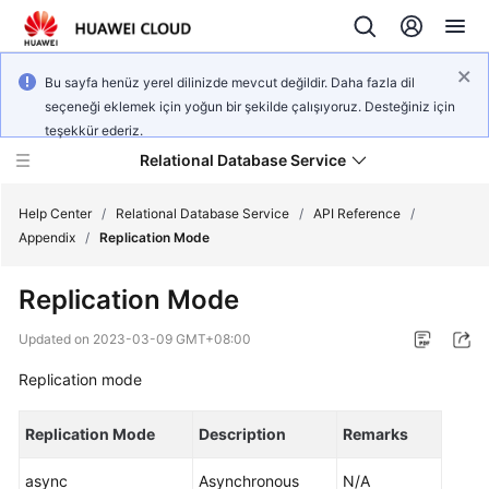
Bu sayfa henüz yerel dilinizde mevcut değildir. Daha fazla dil
seçeneği eklemek için yoğun bir şekilde çalışıyoruz. Desteğiniz için
teşekkür ederiz.
Relational Database Service
Help Center
/
Relational Database Service
/
API Reference
/
Appendix
/
Replication Mode
Replication Mode
Service
Updated on
2023-03-09 GMT+08:00
Overview
Replication mode
Billing
Replication Mode
Description
Remarks
Getting
async
Asynchronous
N/A
Started