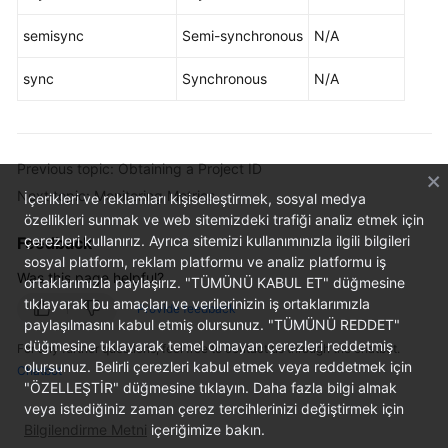
semisync
Semi-synchronous
N/A
Kernels
sync
Synchronous
N/A
User
Guide
Best
Previous topic: Obtaining a Project ID
Practices
Next topic: Monitoring Metrics
İçerikleri ve reklamları kişiselleştirmek, sosyal medya
özellikleri sunmak ve web sitemizdeki trafiği analiz etmek için
Performance
çerezleri kullanırız. Ayrıca sitemizi kullanımınızla ilgili bilgileri
Feedback
White
sosyal platform, reklam platformu ve analiz platformu iş
Paper
Was this page helpful?
ortaklarımızla paylaşırız. "TÜMÜNÜ KABUL ET" düğmesine
tıklayarak bu amaçları ve verilerinizin iş ortaklarımızla
Provide feedback
API
paylaşılmasını kabul etmiş olursunuz. "TÜMÜNÜ REDDET"
Reference
düğmesine tıklayarak temel olmayan çerezleri reddetmiş
For any further questions, feel free to contact us through the chatbot.
olursunuz. Belirli çerezleri kabul etmek veya reddetmek için
Chatbot
SDK
"ÖZELLEŞTİR" düğmesine tıklayın. Daha fazla bilgi almak
Reference
veya istediğiniz zaman çerez tercihlerinizi değiştirmek için
Bilgilendirme Metni
içeriğimize bakın.