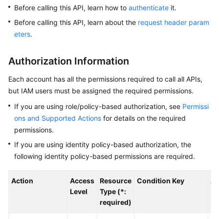
Before calling this API, learn how to
authenticate
it.
Kernels
Before calling this API, learn about the
request header param
eters
.
User
Guide
Authorization Information
Best
Each account has all the permissions required to call all APIs,
Practices
but IAM users must be assigned the required permissions.
If you are using role/policy-based authorization, see
Permissi
Performance
ons and Supported Actions
for details on the required
White
permissions.
Paper
If you are using identity policy-based authorization, the
API
following identity policy-based permissions are required.
Reference
Action
Access
Resource
Condition Key
Al
SDK
Level
Type (*:
Reference
required)