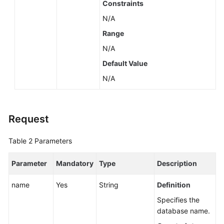
Constraints
N/A
Range
N/A
Default Value
N/A
Request
Table 2
Parameters
Parameter
Mandatory
Type
Description
name
Yes
String
Definition
Specifies the
database name.