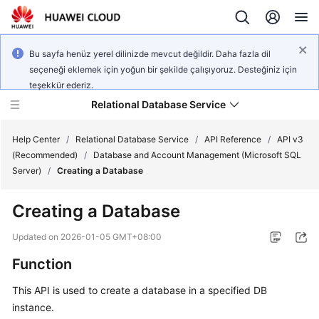
Bu sayfa henüz yerel dilinizde mevcut değildir. Daha fazla dil
seçeneği eklemek için yoğun bir şekilde çalışıyoruz. Desteğiniz için
teşekkür ederiz.
Relational Database Service
Help Center
/
Relational Database Service
/
API Reference
/
API v3
(Recommended)
/
Database and Account Management (Microsoft SQL
Server)
/
Creating a Database
Creating a Database
Service
Overview
Updated on
2026-01-05 GMT+08:00
Function
Billing
This API is used to create a database in a specified DB
Getting
instance.
Started