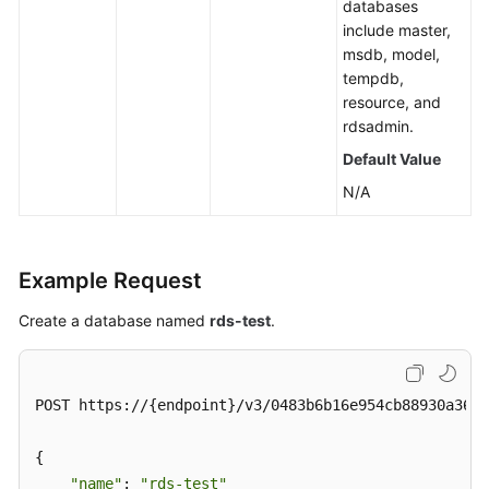
databases
include master,
msdb, model,
tempdb,
resource, and
rdsadmin.
Default Value
N/A
Example Request
Create a database named
rds-test
.
POST https://{endpoint}/v3/0483b6b16e954cb88930a360d
{

"name"
: 
"rds-test"