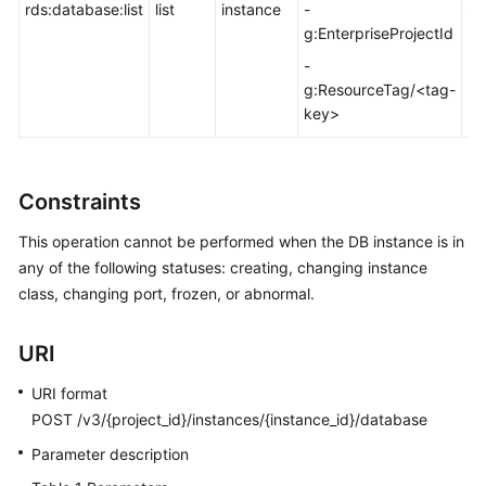
FAQs
rds:database:list
list
instance
-
-
g:EnterpriseProjectId
Troubleshooting
-
g:ResourceTag/<tag-
Videos
key>
Glossary
Constraints
More
Documents
This operation cannot be performed when the DB instance is in
any of the following statuses: creating, changing instance
class, changing port, frozen, or abnormal.
General
Reference
URI
Glossary
URI format
POST /v3/{project_id}/instances/{instance_id}/database
Shared
Responsibilities
Parameter description