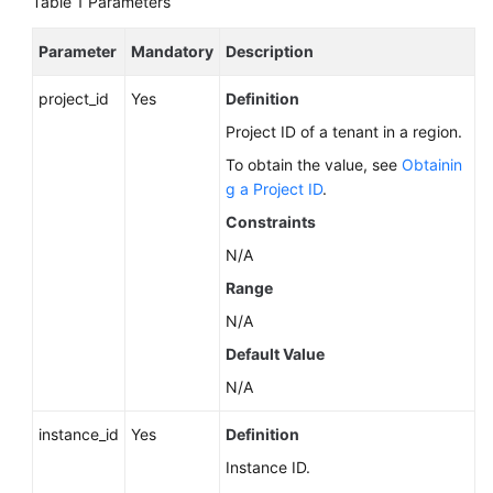
Table 1
Parameters
Service
Level
Parameter
Mandatory
Description
Agreement
project_id
Yes
Definition
White
Papers
Project ID of a tenant in a region.
To obtain the value, see
Obtainin
Endpoints
g a Project ID
.
Constraints
Permissions
N/A
Range
N/A
Default Value
N/A
instance_id
Yes
Definition
Instance ID.