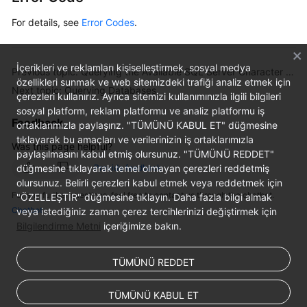
For details, see
Error Codes
.
İçerikleri ve reklamları kişiselleştirmek, sosyal medya
Previous topic: Querying the Available SQL Server Character Set
özellikleri sunmak ve web sitemizdeki trafiği analiz etmek için
Next topic: Querying Databases
çerezleri kullanırız. Ayrıca sitemizi kullanımınızla ilgili bilgileri
sosyal platform, reklam platformu ve analiz platformu iş
Feedback
ortaklarımızla paylaşırız. "TÜMÜNÜ KABUL ET" düğmesine
tıklayarak bu amaçları ve verilerinizin iş ortaklarımızla
Was this page helpful?
paylaşılmasını kabul etmiş olursunuz. "TÜMÜNÜ REDDET"
düğmesine tıklayarak temel olmayan çerezleri reddetmiş
Provide feedback
olursunuz. Belirli çerezleri kabul etmek veya reddetmek için
For any further questions, feel free to contact us through the chatbot.
"ÖZELLEŞTİR" düğmesine tıklayın. Daha fazla bilgi almak
Chatbot
veya istediğiniz zaman çerez tercihlerinizi değiştirmek için
Bilgilendirme Metni
içeriğimize bakın.
TÜMÜNÜ REDDET
TÜMÜNÜ KABUL ET