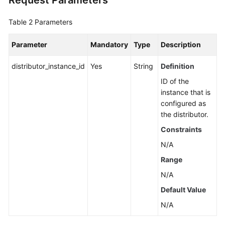
Request Parameters
Table 2
Parameters
Parameter
Mandatory
Type
Description
distributor_instance_id
Yes
String
Definition
ID of the
instance that is
configured as
the distributor.
Constraints
N/A
Range
N/A
Default Value
N/A