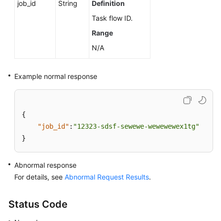
job_id
String
Definition
Task flow ID.
Range
N/A
Example normal response
{
"job_id"
:
"12323-sdsf-sewewe-wewewewex1tg"
}
Abnormal response
For details, see
Abnormal Request Results
.
Status Code