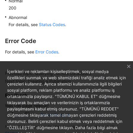
Normal
200
Abnormal
For details, see
Status Codes
.
Error Code
For details, see
Error Codes
.
İçerikleri ve reklamları kişiselleştirmek, sosyal medya
Previous topic: Querying Remote Databases
özellikleri sunmak ve web sitemizdeki trafiği analiz etmek için
Next topic: Creating a Publication
çerezleri kullanırız. Ayrıca sitemizi kullanımınızla ilgili bilgileri
sosyal platform, reklam platformu ve analiz platformu iş
Feedback
ortaklarımızla paylaşırız. "TÜMÜNÜ KABUL ET" düğmesine
tıklayarak bu amaçları ve verilerinizin iş ortaklarımızla
Was this page helpful?
paylaşılmasını kabul etmiş olursunuz. "TÜMÜNÜ REDDET"
düğmesine tıklayarak temel olmayan çerezleri reddetmiş
Provide feedback
olursunuz. Belirli çerezleri kabul etmek veya reddetmek için
For any further questions, feel free to contact us through the chatbot.
"ÖZELLEŞTİR" düğmesine tıklayın. Daha fazla bilgi almak