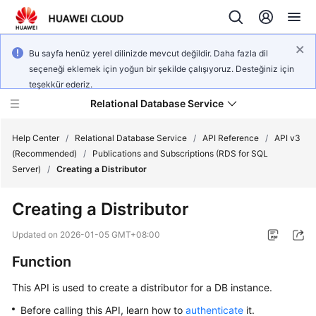
Bu sayfa henüz yerel dilinizde mevcut değildir. Daha fazla dil
seçeneği eklemek için yoğun bir şekilde çalışıyoruz. Desteğiniz için
teşekkür ederiz.
Relational Database Service
Help Center
/
Relational Database Service
/
API Reference
/
API v3
(Recommended)
/
Publications and Subscriptions (RDS for SQL
Server)
/
Creating a Distributor
Creating a Distributor
Service
Overview
Updated on
2026-01-05 GMT+08:00
Function
Billing
This API is used to create a distributor for a DB instance.
Getting
Before calling this API, learn how to
authenticate
it.
Started