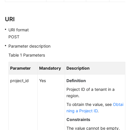
FAQs
Troubleshooting
URI
Videos
URI format
POST
Glossary
Parameter description
More
Table 1
Parameters
Documents
Parameter
Mandatory
Description
General
project_id
Yes
Definition
Reference
Project ID of a tenant in a
region.
Glossary
To obtain the value, see
Obtai
ning a Project ID
.
Shared
Responsibilities
Constraints
The value cannot be empty.