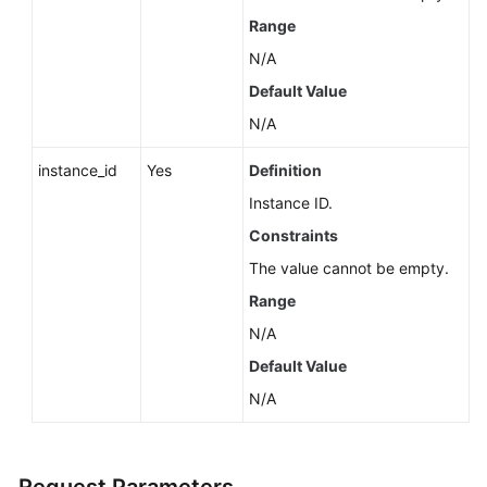
Service
Range
Level
Agreement
N/A
Default Value
White
N/A
Papers
instance_id
Yes
Definition
Endpoints
Instance ID.
Permissions
Constraints
The value cannot be empty.
Range
N/A
Default Value
N/A