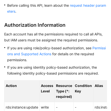
Before calling this API, learn about the
request header param
Kernels
eters
.
User
Authorization Information
Guide
Each account has all the permissions required to call all APIs,
Best
but IAM users must be assigned the required permissions.
Practices
If you are using role/policy-based authorization, see
Permissi
ons and Supported Actions
for details on the required
Performance
permissions.
White
Paper
If you are using identity policy-based authorization, the
following identity policy-based permissions are required.
API
Reference
Action
Access
Resource
Condition
Alias
Level
Type (*:
Key
SDK
required)
Reference
rds:instance:update
write
-
-
rds:insta