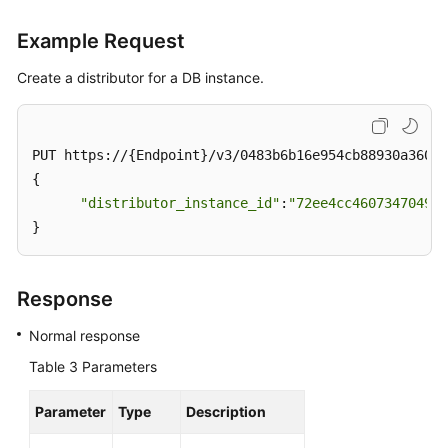
Example Request
Create a distributor for a DB instance.
PUT https://{Endpoint}/v3/0483b6b16e954cb88930a360d2
{

"distributor_instance_id"
:
"72ee4cc4607347049df
}
Response
Normal response
Table 3
Parameters
Parameter
Type
Description