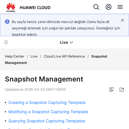
Bu sayfa henüz yerel dilinizde mevcut değildir. Daha fazla dil
seçeneği eklemek için yoğun bir şekilde çalışıyoruz. Desteğiniz için
teşekkür ederiz.
Live
Help Center
/
Live
/
Cloud Live API Reference
/
Snapshot
Management
What's
Snapshot Management
New
Updated on
2026-02-03 GMT+08:00
Product
Bulletin
Creating a Snapshot Capturing Template
Modifying a Snapshot Capturing Template
Service
Overview
Querying Snapshot Capturing Templates