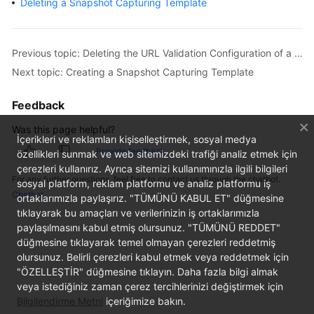
Deleting a Snapshot Capturing Template
Billing
Getting
Previous topic: Deleting the URL Validation Configuration of a Domain Name
Started
Next topic: Creating a Snapshot Capturing Template
Cloud
Feedback
Live
Was this page helpful?
Media
İçerikleri ve reklamları kişiselleştirmek, sosyal medya
Provide feedback
Live
özellikleri sunmak ve web sitemizdeki trafiği analiz etmek için
çerezleri kullanırız. Ayrıca sitemizi kullanımınızla ilgili bilgileri
For any further questions, feel free to contact us through the chatbot.
sosyal platform, reklam platformu ve analiz platformu iş
Best
Chatbot
ortaklarımızla paylaşırız. "TÜMÜNÜ KABUL ET" düğmesine
Practices
tıklayarak bu amaçları ve verilerinizin iş ortaklarımızla
paylaşılmasını kabul etmiş olursunuz. "TÜMÜNÜ REDDET"
Cloud
düğmesine tıklayarak temel olmayan çerezleri reddetmiş
Live
olursunuz. Belirli çerezleri kabul etmek veya reddetmek için
API
"ÖZELLEŞTİR" düğmesine tıklayın. Daha fazla bilgi almak
Reference
veya istediğiniz zaman çerez tercihlerinizi değiştirmek için
Bilgilendirme Metni
içeriğimize bakın.
Media