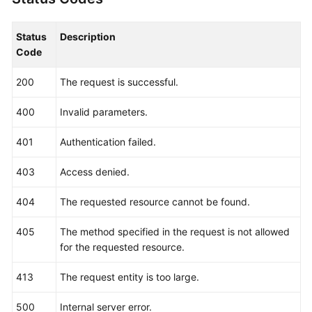
"locales"
:
{
"pt-br"
:
"AL-Santiago"
,
"zh-cn"
:
"Region name in Chinese"
,
Status
Description
"en-us"
:
"LA-Santiago"
,
Code
"es-us"
:
"AL-Santiago de Chile1"
,
200
The request is successful.
"es-es"
:
"LA-Santiago"
}
400
Invalid parameters.
}
]
,
401
Authentication failed.
"links"
:
{
"self"
:
"https://iam.myhuaweicloud.com/v3/re
403
Access denied.
"previous"
:
null
,
"next"
:
null
404
The requested resource cannot be found.
}
405
The method specified in the request is not allowed
}
for the requested resource.
413
The request entity is too large.
500
Internal server error.