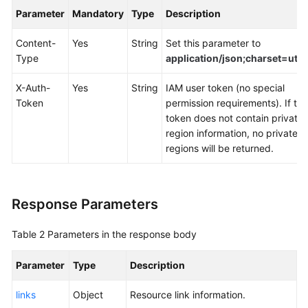
Documents
Parameter
Mandatory
Type
Description
Content-
Yes
String
Set this parameter to
General
Type
application/json;charset=utf8
Reference
X-Auth-
Yes
String
IAM user token (no special
Glossary
Token
permission requirements). If the
token does not contain private
Shared
region information, no private
Responsibilities
regions will be returned.
Service
Level
Response Parameters
Agreement
White
Table 2
Parameters in the response body
Papers
Parameter
Type
Description
Endpoints
links
Object
Resource link information.