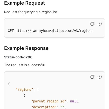
Example Request
Request for querying a region list
GET https://iam.myhuaweicloud.com/v3/regions
Example Response
Status code: 200
The request is successful.
{
"regions"
:
[
{
"parent_region_id"
:
null
,
"description"
:
""
,