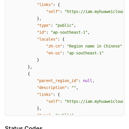
"links"
:
{
"self"
:
"https://iam.myhuaweicloud.c
}
,
"type"
:
"public"
,
"id"
:
"ap-southeast-1"
,
"locales"
:
{
"zh-cn"
:
"Region name in Chinese"
,
"en-us"
:
"ap-southeast-1"
}
}
,
{
"parent_region_id"
:
null
,
"description"
:
""
,
"links"
:
{
"self"
:
"https://iam.myhuaweicloud.c
}
,
"type"
:
"public"
,
"id"
:
"la-south-2"
,
Status Codes