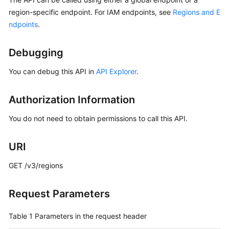
Started
region-specific endpoint. For IAM endpoints, see
Regions and E
ndpoints
.
User
Guide
Debugging
Best
You can debug this API in
API Explorer
.
Practices
Authorization Information
API
Reference
You do not need to obtain permissions to call this API.
SDK
URI
Reference
GET /v3/regions
FAQs
Request Parameters
Videos
Table 1
Parameters in the request header
More