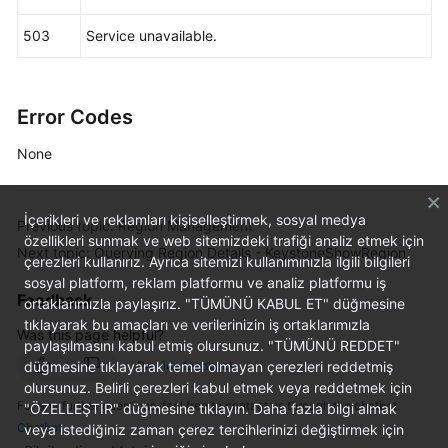
503
Service unavailable.
Error Codes
None
İçerikleri ve reklamları kişiselleştirmek, sosyal medya
Previous topic: Region Management
özellikleri sunmak ve web sitemizdeki trafiği analiz etmek için
Next topic: Querying Region Details - KeystoneShowRegion
çerezleri kullanırız. Ayrıca sitemizi kullanımınızla ilgili bilgileri
sosyal platform, reklam platformu ve analiz platformu iş
Feedback
ortaklarımızla paylaşırız. "TÜMÜNÜ KABUL ET" düğmesine
tıklayarak bu amaçları ve verilerinizin iş ortaklarımızla
Was this page helpful?
paylaşılmasını kabul etmiş olursunuz. "TÜMÜNÜ REDDET"
düğmesine tıklayarak temel olmayan çerezleri reddetmiş
Provide feedback
olursunuz. Belirli çerezleri kabul etmek veya reddetmek için
For any further questions, feel free to contact us through the chatbot.
"ÖZELLEŞTİR" düğmesine tıklayın. Daha fazla bilgi almak
Chatbot
veya istediğiniz zaman çerez tercihlerinizi değiştirmek için