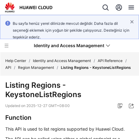
Bu sayfa henüz yerel dilinizde mevcut değildir. Daha fazla dil
seçeneği eklemek için yoğun bir şekilde çalışıyoruz. Desteğiniz için
teşekkür ederiz.
Identity and Access Management
Help Center
/
Identity and Access Management
/
API Reference
/
API
/
Region Management
/
Listing Regions - KeystoneListRegions
Listing Regions -
KeystoneListRegions
What's
New
Updated on
2025-12-27 GMT+08:00
Function
Service
Overview
This API is used to list regions supported by Huawei Cloud.
Getting
The API can be called using either a global endpoint or a