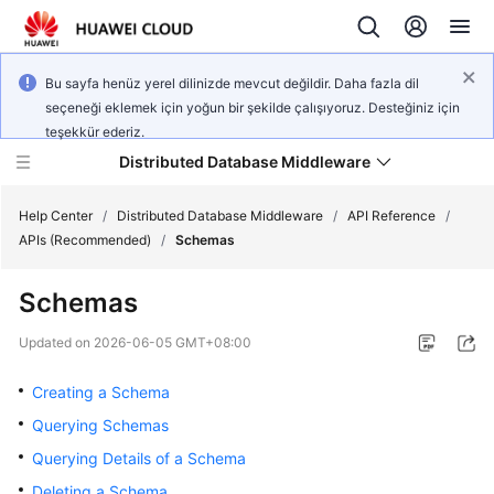
Bu sayfa henüz yerel dilinizde mevcut değildir. Daha fazla dil
seçeneği eklemek için yoğun bir şekilde çalışıyoruz. Desteğiniz için
teşekkür ederiz.
Distributed Database Middleware
Help Center
/
Distributed Database Middleware
/
API Reference
/
APIs (Recommended)
/
Schemas
What's
Schemas
New
Updated on
2026-06-05 GMT+08:00
Product
Bulletin
Creating a Schema
Querying Schemas
Service
Querying Details of a Schema
Overview
Deleting a Schema