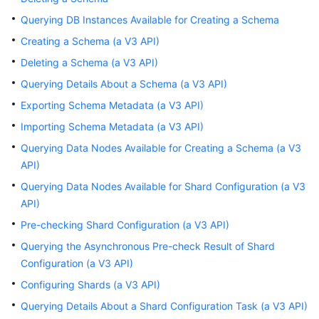
Billing
Querying DB Instances Available for Creating a Schema
Creating a Schema (a V3 API)
Getting
Started
Deleting a Schema (a V3 API)
Querying Details About a Schema (a V3 API)
User
Exporting Schema Metadata (a V3 API)
Guide
Importing Schema Metadata (a V3 API)
API
Querying Data Nodes Available for Creating a Schema (a V3
Reference
API)
Querying Data Nodes Available for Shard Configuration (a V3
SDK
API)
Reference
Pre-checking Shard Configuration (a V3 API)
Best
Querying the Asynchronous Pre-check Result of Shard
Practices
Configuration (a V3 API)
Configuring Shards (a V3 API)
Performance
White
Querying Details About a Shard Configuration Task (a V3 API)
Paper