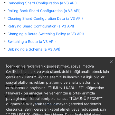
Canceling Shard Configuration (a V3 API)
Rolling Back Shard Configuration (a V3 API)
FAQs
Clearing Shard Configuration Data (a V3 API)
Videos
Retrying Shard Configuration (a V3 API)
Changing a Route Switching Policy (a V3 API)
More
Documents
Switching a Route (a V3 API)
Unbinding a Schema (a V3 API)
General
Reference
İçerikleri ve reklamları kişiselleştirmek, sosyal medya
Previous topic: Moving a TMLog File
özellikleri sunmak ve web sitemizdeki trafiği analiz etmek için
Glossary
Next topic: Creating a Schema
çerezleri kullanırız. Ayrıca sitemizi kullanımınızla ilgili bilgileri
sosyal platform, reklam platformu ve analiz platformu iş
Shared
Feedback
ortaklarımızla paylaşırız. "TÜMÜNÜ KABUL ET" düğmesine
Responsibilities
tıklayarak bu amaçları ve verilerinizin iş ortaklarımızla
Was this page helpful?
paylaşılmasını kabul etmiş olursunuz. "TÜMÜNÜ REDDET"
Service
düğmesine tıklayarak temel olmayan çerezleri reddetmiş
Provide feedback
Level
olursunuz. Belirli çerezleri kabul etmek veya reddetmek için
For any further questions, feel free to contact us through the chatbot.
Agreement
"ÖZELLEŞTİR" düğmesine tıklayın. Daha fazla bilgi almak