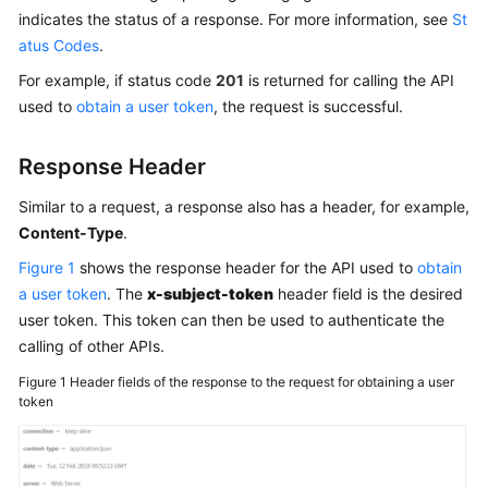
Billing
indicates the status of a response. For more information, see
St
atus Codes
.
Getting
For example, if status code
201
is returned for calling the API
Started
used to
obtain a user token
, the request is successful.
User
Response Header
Guide
Similar to a request, a response also has a header, for example,
API
Content-Type
.
Reference
Figure 1
shows the response header for the API used to
obtain
SDK
a user token
. The
x-subject-token
header field is the desired
Reference
user token. This token can then be used to authenticate the
calling of other APIs.
Best
Figure 1
Header fields of the response to the request for obtaining a user
Practices
token
Performance
White
Paper