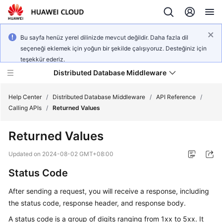
Bu sayfa henüz yerel dilinizde mevcut değildir. Daha fazla dil
seçeneği eklemek için yoğun bir şekilde çalışıyoruz. Desteğiniz için
teşekkür ederiz.
Distributed Database Middleware
Help Center
/
Distributed Database Middleware
/
API Reference
/
Calling APIs
/
Returned Values
What's
Returned Values
New
Updated on
2024-08-02 GMT+08:00
Product
Status Code
Bulletin
After sending a request, you will receive a response, including
Service
the status code, response header, and response body.
Overview
A status code is a group of digits ranging from 1xx to 5xx. It