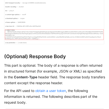
FAQs
Videos
More
Documents
General
(Optional) Response Body
Reference
This part is optional. The body of a response is often returned
Glossary
in structured format (for example, JSON or XML) as specified
in the
Content-Type
header field. The response body transfers
Shared
content except the response header.
Responsibilities
For the API used to
obtain a user token
, the following
information is returned. The following describes part of the
Service
request body.
Level
Agreement