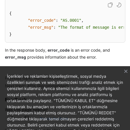
{
"error_code"
:
"AS.0001"
,
"error_msg"
:
"The format of message is error
}
In the response body,
error_code
is an error code, and
error_msg
provides information about the error.
İçerikleri ve reklamları kişiselleştirmek, sosyal medya
Previous topic: Authentication
özellikleri sunmak ve web sitemizdeki trafiği analiz etmek için
Next topic: APIs (Recommended)
çerezleri kullanırız. Ayrıca sitemizi kullanımınızla ilgili bilgileri
sosyal platform, reklam platformu ve analiz platformu iş
Feedback
ortaklarımızla paylaşırız. "TÜMÜNÜ KABUL ET" düğmesine
tıklayarak bu amaçları ve verilerinizin iş ortaklarımızla
Was this page helpful?
paylaşılmasını kabul etmiş olursunuz. "TÜMÜNÜ REDDET"
düğmesine tıklayarak temel olmayan çerezleri reddetmiş
Provide feedback
olursunuz. Belirli çerezleri kabul etmek veya reddetmek için