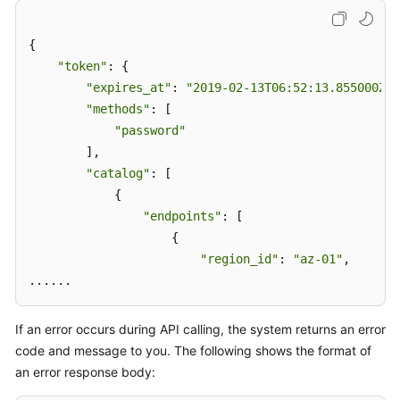
White
{

Papers
"token"
: {

"expires_at"
: 
"2019-02-13T06:52:13.855000Z"
,

Endpoints
"methods"
: [

"password"
Permissions
        ],

"catalog"
: [

            {

"endpoints"
: [

                    {

"region_id"
: 
"az-01"
,

......
If an error occurs during API calling, the system returns an error
code and message to you. The following shows the format of
an error response body: