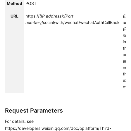
Method
POST
Service
Level
URL
https://
{IP address}
:
{Port
{IP
Agreement
number}
/social/with/wechat/wechatAuthCallBack
add
{Por
White
num
Papers
indi
the 
Endpoints
add
and 
Permissions
num
the
exp
exte
Request Parameters
For details, see
https://developers.weixin.qq.com/doc/oplatform/Third-