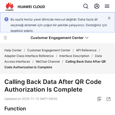
Bu sayfa henüz yerel dilinizde mevcut değildir. Daha fazla dil
seçeneği eklemek için yoğun bir şekilde çalışıyoruz. Desteğiniz için
teşekkür ederiz.
Customer Engagement Center
Help Center
/
Customer Engagement Center
/
API Reference
/
Adapter Class Interface Reference
/
Interface Description
/
Data
Access Interfaces
/
WeChat Channel
/
Calling Back Data After QR
Service
Code Authorization Is Complete
Overview
Calling Back Data After QR Code
Getting
Authorization Is Complete
Started
Updated on
2025-11-13 GMT+08:00
User
Guide
Function