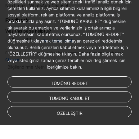
özellikleri sunmak ve web sitemizdeki trafiği analiz etmek için
Next topic: WhatsApp Channel
çerezleri kullanırız. Ayrıca sitemizi kullanımınızla ilgili bilgileri
sosyal platform, reklam platformu ve analiz platformu iş
Feedback
ortaklarımızla paylaşırız. "TÜMÜNÜ KABUL ET" düğmesine
tıklayarak bu amaçları ve verilerinizin iş ortaklarımızla
Was this page helpful?
paylaşılmasını kabul etmiş olursunuz. "TÜMÜNÜ REDDET"
düğmesine tıklayarak temel olmayan çerezleri reddetmiş
Provide feedback
olursunuz. Belirli çerezleri kabul etmek veya reddetmek için
For any further questions, feel free to contact us through the chatbot.
"ÖZELLEŞTİR" düğmesine tıklayın. Daha fazla bilgi almak
Chatbot
veya istediğiniz zaman çerez tercihlerinizi değiştirmek için
Bilgilendirme Metni
içeriğimize bakın.
TÜMÜNÜ REDDET
TÜMÜNÜ KABUL ET
ÖZELLEŞTİR