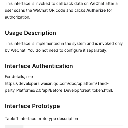
This interface is invoked to call back data on WeChat after a
Price
user scans the WeChat QR code and clicks
Authorize
for
Details
authorization.
Developer
Guide
Usage Description
API
This interface is implemented in the system and is invoked only
Reference
by WeChat. You do not need to configure it separately.
FAQs
Interface Authentication
For details, see
General
https://developers.weixin.qq.com/doc/oplatform/Third-
Reference
party_Platforms/2.0/api/Before_Develop/creat_token.html.
Glossary
Interface Prototype
Shared
Table 1
Interface prototype description
Responsibilities