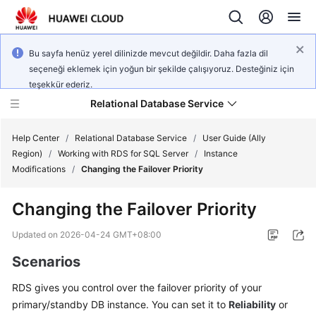
Bu sayfa henüz yerel dilinizde mevcut değildir. Daha fazla dil
seçeneği eklemek için yoğun bir şekilde çalışıyoruz. Desteğiniz için
teşekkür ederiz.
Relational Database Service
Help Center
/
Relational Database Service
/
User Guide (Ally
Region)
/
Working with RDS for SQL Server
/
Instance
Modifications
/
Changing the Failover Priority
Changing the Failover Priority
Service
Overview
Updated on
2026-04-24 GMT+08:00
Scenarios
Billing
RDS
gives you control over the
failover priority
of your
Getting
primary/standby DB instance. You can set it to
Reliability
or
Started