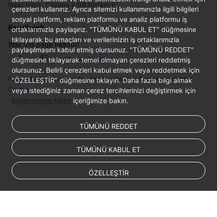
Service
Next topic: Cloning a DB Instance
çerezleri kullanırız. Ayrıca sitemizi kullanımınızla ilgili bilgileri
Level
sosyal platform, reklam platformu ve analiz platformu iş
Agreement
Feedback
ortaklarımızla paylaşırız. "TÜMÜNÜ KABUL ET" düğmesine
tıklayarak bu amaçları ve verilerinizin iş ortaklarımızla
Was this page helpful?
White
paylaşılmasını kabul etmiş olursunuz. "TÜMÜNÜ REDDET"
Papers
düğmesine tıklayarak temel olmayan çerezleri reddetmiş
Provide feedback
olursunuz. Belirli çerezleri kabul etmek veya reddetmek için
For any further questions, feel free to contact us through the chatbot.
"ÖZELLEŞTİR" düğmesine tıklayın. Daha fazla bilgi almak
Endpoints
Chatbot
veya istediğiniz zaman çerez tercihlerinizi değiştirmek için
Bilgilendirme Metni
içeriğimize bakın.
Permissions
TÜMÜNÜ REDDET
TÜMÜNÜ KABUL ET
ÖZELLEŞTİR