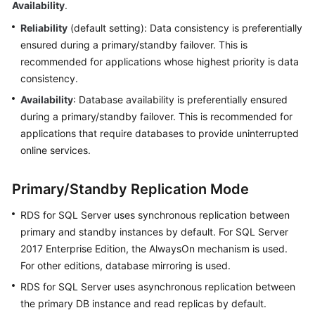
Availability
.
Reliability
(default setting): Data consistency is preferentially
Kernels
ensured during a primary/standby failover. This is
recommended for applications whose highest priority is data
User
consistency.
Guide
Availability
: Database availability is preferentially ensured
Best
during a primary/standby failover. This is recommended for
Practices
applications that require databases to provide uninterrupted
online services.
Performance
White
Primary/Standby Replication Mode
Paper
RDS for SQL Server uses synchronous replication between
API
primary and standby instances by default. For SQL Server
Reference
2017 Enterprise Edition, the AlwaysOn mechanism is used.
For other editions, database mirroring is used.
SDK
Reference
RDS for SQL Server uses asynchronous replication between
the primary DB instance and read replicas by default.