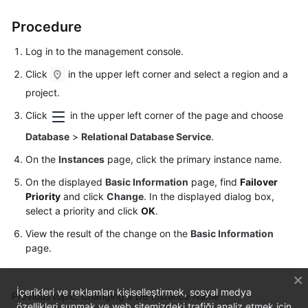
FAQs
Procedure
Troubleshooting
Log in to the management console.
Videos
Click
in the upper left corner and select a region and a
project.
Glossary
Click
in the upper left corner of the page and choose
More
Database
>
Relational Database Service
.
Documents
On the
Instances
page, click the primary instance name.
On the displayed
Basic Information
page, find
Failover
General
Priority
and click
Change
. In the displayed dialog box,
Reference
select a priority and click
OK
.
View the result of the change on the
Basic Information
Glossary
page.
Shared
Responsibilities
İçerikleri ve reklamları kişiselleştirmek, sosyal medya
Previous topic: Changing a DB Instance Name
özellikleri sunmak ve web sitemizdeki trafiği analiz etmek için