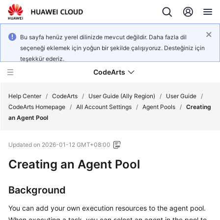
Bu sayfa henüz yerel dilinizde mevcut değildir. Daha fazla dil
seçeneği eklemek için yoğun bir şekilde çalışıyoruz. Desteğiniz için
teşekkür ederiz.
CodeArts
Help Center
/
CodeArts
/
User Guide (Ally Region)
/
User Guide
/
CodeArts Homepage
/
All Account Settings
/
Agent Pools
/
Creating
an Agent Pool
Service
Overview
Updated on
2026-01-12 GMT+08:00
Billing
Creating an Agent Pool
Getting
Background
Started
You can add your own execution resources to the agent pool.
User
When executing a task, you can select an agent in the pool to