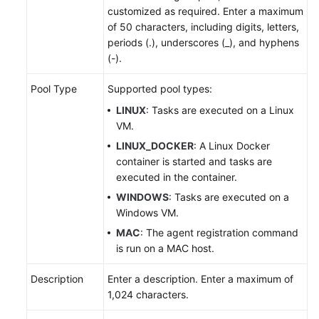
customized as required. Enter a maximum
of 50 characters, including
digits, letters
,
Shared
periods (.), underscores (_), and hyphens
Responsibilities
(-).
Service
Pool Type
Supported pool types:
Level
Agreement
LINUX
: Tasks are executed on a Linux
VM.
White
LINUX_DOCKER
: A Linux Docker
Papers
container is started and tasks are
executed in the container.
Endpoints
WINDOWS
: Tasks are executed on a
Windows VM.
Permissions
MAC
: The agent registration command
is run on a MAC host.
Description
Enter a description.
Enter a maximum of
1,024 characters.