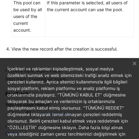
This pool can
If this parameter is selected, all users of
be used by all
the current account can use the pool.
users of the
current
account.
View the new record after the creation is successful.
İçerikleri ve reklamları kişiselleştirmek, sosyal medya
Previous topic: Agent Pools
özellikleri sunmak ve web sitemizdeki trafiği analiz etmek için
Next topic: Creating an Agent
çerezleri kullanırız. Ayrıca sitemizi kullanımınızla ilgili bilgileri
sosyal platform, reklam platformu ve analiz platformu iş
Feedback
ortaklarımızla paylaşırız. "TÜMÜNÜ KABUL ET" düğmesine
tıklayarak bu amaçları ve verilerinizin iş ortaklarımızla
Was this page helpful?
paylaşılmasını kabul etmiş olursunuz. "TÜMÜNÜ REDDET"
düğmesine tıklayarak temel olmayan çerezleri reddetmiş
Provide feedback
olursunuz. Belirli çerezleri kabul etmek veya reddetmek için
For any further questions, feel free to contact us through the chatbot.
"ÖZELLEŞTİR" düğmesine tıklayın. Daha fazla bilgi almak
Chatbot
veya istediğiniz zaman çerez tercihlerinizi değiştirmek için