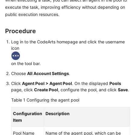
Guide
execute the task, improving efficiency without depending on
public execution resources.
Best
Practices
Procedure
API
Log in to the CodeArts homepage and click the username
Reference
icon
FAQs
on the tool bar.
Videos
Choose
All Account Settings
.
Click
Agent Pool > Agent Pool
. On the displayed
Pools
More
page, click
Create Pool
, configure the pool, and click
Save
.
Documents
Table 1
Configuring the agent pool
General
Configuration
Description
Reference
Item
Glossary
Pool Name
Name of the agent pool, which can be