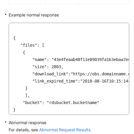
Example normal response
{

   "files": [

    {

        "name": "43e4feaab48f11e89039fa163ebaa7e4br
        "size": 2803,

        "download_link":"https://obs.domainname.com
        "link_expired_time":"2018-08-16T10:15:14+08
     }

     ],

    "bucket": "rdsbucket.bucketname"

}
Abnormal response
For details, see
Abnormal Request Results
.