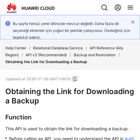
Bu sayfa henüz yerel dilinizde mevcut değildir. Daha fazla dil
seçeneği eklemek için yoğun bir şekilde çalışıyoruz. Desteğiniz için
teşekkür ederiz.
Help Center
/
Relational Database Service
/
API Reference (Ally
Region)
/
API v3 (Recommended)
/
Backup and Restoration
/
Obtaining the Link for Downloading a Backup
Updated on
2026-01-06 GMT+08:00
Obtaining the Link for Downloading
a Backup
Function
This API is used to obtain the link for downloading a backup.
Before calling an API, you need to understand the API in
Auth