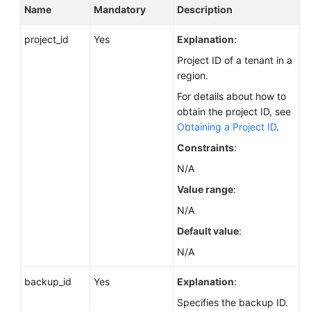
Name
Mandatory
Description
project_id
Yes
Explanation
:
Project ID of a tenant in a
region.
For details about how to
obtain the project ID, see
Obtaining a Project ID
.
Constraints
:
N/A
Value range
:
N/A
Default value
:
N/A
backup_id
Yes
Explanation
:
Specifies the backup ID.