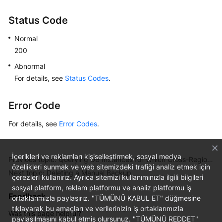
Status Code
Normal
200
Abnormal
For details, see
Status Codes
.
Error Code
For details, see
Error Codes
.
İçerikleri ve reklamları kişiselleştirmek, sosyal medya
Previous topic: Querying DB Instances for Which Cross-Region Backups Are Created
özellikleri sunmak ve web sitemizdeki trafiği analiz etmek için
Next topic: Deleting a Manual Backup
çerezleri kullanırız. Ayrıca sitemizi kullanımınızla ilgili bilgileri
sosyal platform, reklam platformu ve analiz platformu iş
Feedback
ortaklarımızla paylaşırız. "TÜMÜNÜ KABUL ET" düğmesine
tıklayarak bu amaçları ve verilerinizin iş ortaklarımızla
Was this page helpful?
paylaşılmasını kabul etmiş olursunuz. "TÜMÜNÜ REDDET"