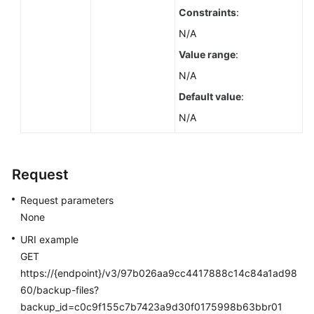
Constraints
:
N/A
Value range
:
N/A
Default value
:
N/A
Request
Request parameters
None
URI example
GET
https://{endpoint}/v3/97b026aa9cc4417888c14c84a1ad98
60/backup-files?
backup_id=c0c9f155c7b7423a9d30f0175998b63bbr01