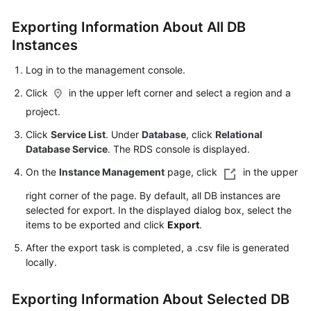
Exporting Information About All DB
Kernels
Instances
User
Log in to the management console.
Guide
Click
in the upper left corner and select a region and a
Best
project.
Practices
Click
Service List
. Under
Database
, click
Relational
Database Service
. The RDS console is displayed.
Performance
On the
Instance Management
page, click
in the upper
White
Paper
right corner of the page. By default, all DB instances are
selected for export. In the displayed dialog box, select the
API
items to be exported and click
Export
.
Reference
After the export task is completed, a .csv file is generated
locally.
SDK
Reference
Exporting Information About Selected DB