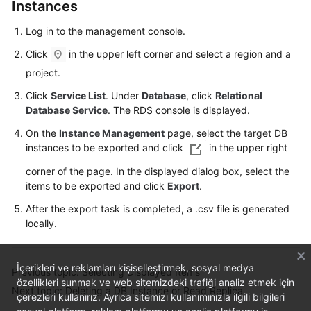
FAQs
Instances
Log in to the management console.
Troubleshooting
Click
in the upper left corner and select a region and a
Videos
project.
Click
Service List
. Under
Database
, click
Relational
Glossary
Database Service
. The RDS console is displayed.
More
On the
Instance Management
page, select the target DB
Documents
instances to be exported and click
in the upper right
corner of the page. In the displayed dialog box, select the
items to be exported and click
Export
.
General
Reference
After the export task is completed, a .csv file is generated
locally.
Glossary
İçerikleri ve reklamları kişiselleştirmek, sosyal medya
Shared
Previous topic: Selecting Displayed Items
özellikleri sunmak ve web sitemizdeki trafiği analiz etmek için
Responsibilities
Next topic: Deleting a DB Instance or Read Replica
çerezleri kullanırız. Ayrıca sitemizi kullanımınızla ilgili bilgileri