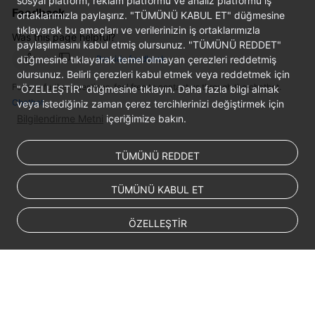
sosyal platform, reklam platformu ve analiz platformu iş
Service
Feedback
ortaklarımızla paylaşırız. "TÜMÜNÜ KABUL ET" düğmesine
Level
tıklayarak bu amaçları ve verilerinizin iş ortaklarımızla
Agreement
Was this page helpful?
paylaşılmasını kabul etmiş olursunuz. "TÜMÜNÜ REDDET"
düğmesine tıklayarak temel olmayan çerezleri reddetmiş
Provide feedback
White
olursunuz. Belirli çerezleri kabul etmek veya reddetmek için
Papers
For any further questions, feel free to contact us through the chatbot.
"ÖZELLEŞTİR" düğmesine tıklayın. Daha fazla bilgi almak
Chatbot
veya istediğiniz zaman çerez tercihlerinizi değiştirmek için
Endpoints
Bilgilendirme Metni
içeriğimize bakın.
Permissions
TÜMÜNÜ REDDET
TÜMÜNÜ KABUL ET
ÖZELLEŞTİR