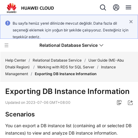
Bu sayfa henüz yerel dilinizde mevcut değildir. Daha fazla dil
seçeneği eklemek için yoğun bir şekilde çalışıyoruz. Desteğiniz için
teşekkür ederiz.
Relational Database Service
Help Center
/
Relational Database Service
/
User Guide (ME-Abu
Dhabi Region)
/
Working with RDS for SQL Server
/
Instance
Management
/
Exporting DB Instance Information
Exporting DB Instance Information
Service
Overview
Updated on
2023-07-06 GMT+08:00
Scenarios
Billing
You can
export a DB instance
list (containing all or selected DB
Getting
instances) to view and analyze DB instance information.
Started