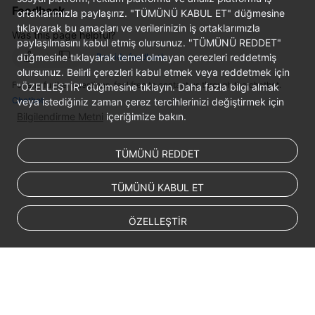
Feedback
ortaklarımızla paylaşırız. "TÜMÜNÜ KABUL ET" düğmesine
tıklayarak bu amaçları ve verilerinizin iş ortaklarımızla
Was this page helpful?
paylaşılmasını kabul etmiş olursunuz. "TÜMÜNÜ REDDET"
düğmesine tıklayarak temel olmayan çerezleri reddetmiş
Provide feedback
olursunuz. Belirli çerezleri kabul etmek veya reddetmek için
For any further questions, feel free to contact us through the chatbot.
"ÖZELLEŞTİR" düğmesine tıklayın. Daha fazla bilgi almak
Chatbot
veya istediğiniz zaman çerez tercihlerinizi değiştirmek için
Bilgilendirme Metni
içeriğimize bakın.
TÜMÜNÜ REDDET
TÜMÜNÜ KABUL ET
ÖZELLEŞTİR