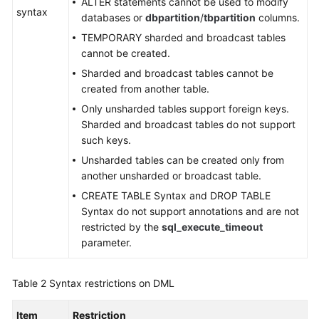
ALTER statements cannot be used to modify
syntax
databases or
dbpartition
/
tbpartition
columns.
FAQs
TEMPORARY sharded and broadcast tables
cannot be created.
Videos
Sharded and broadcast tables cannot be
created from another table.
More
Only unsharded tables support foreign keys.
Documents
Sharded and broadcast tables do not support
such keys.
General
Unsharded tables can be created only from
Reference
another unsharded or broadcast table.
CREATE TABLE Syntax and DROP TABLE
Glossary
Syntax do not support annotations and are not
restricted by the
sql_execute_timeout
Shared
parameter.
Responsibilities
Table 2
Syntax restrictions on DML
Service
Level
Item
Restriction
Agreement