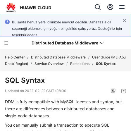
Bu sayfa henüz yerel dilinizde mevcut değildir. Daha fazla dil
seçeneği eklemek için yoğun bir şekilde çalışıyoruz. Desteğiniz için
teşekkür ederiz.
Distributed Database Middleware
Help Center
/
Distributed Database Middleware
/
User Guide (ME-Abu
Dhabi Region)
/
Service Overview
/
Restrictions
/
SQL Syntax
What's
SQL Syntax
New
Updated on
2022-02-22 GMT+08:00
Product
DDM is fully compatible with MySQL licenses and syntax, but
Bulletin
there are differences between distributed databases and
Service
single-node databases.
Overview
You can manually submit a transaction to execute SQL