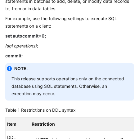
statements in batches to add, delete, or modify data records
Billing
to, from or in data tables.
For example, use the following settings to execute SQL
Getting
Started
statements on a client:
set autocommit=0;
User
{sql operations};
Guide
commit;
API
Reference
NOTE:
This release supports operations only on the connected
SDK
database using SQL statements. Otherwise, an
Reference
exception may occur.
Best
Table 1
Practices
Restrictions on DDL syntax
Item
Restriction
Performance
White
DDL
Paper