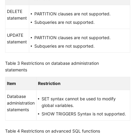
DELETE
White
PARTITION clauses are not supported.
statement
Papers
Subqueries are not supported.
Endpoints
UPDATE
PARTITION clauses are not supported.
statement
Subqueries are not supported.
Permissions
Table 3
Restrictions on database administration
statements
Item
Restriction
Database
SET syntax cannot be used to modify
administration
global variables.
statements
SHOW TRIGGERS Syntax is not supported.
Table 4
Restrictions on advanced SQL functions