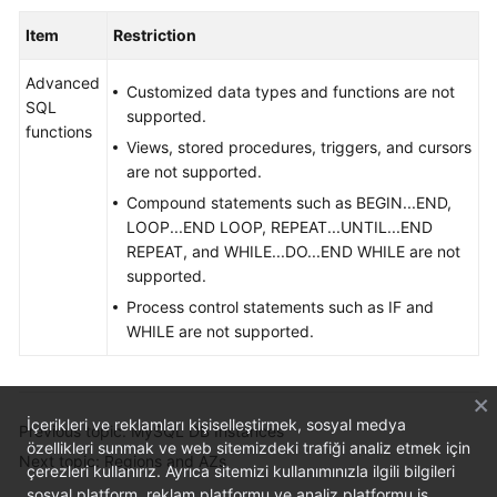
Item
Restriction
Advanced
Customized data types and functions are not
SQL
supported.
functions
Views, stored procedures, triggers, and cursors
are not supported.
Compound statements such as BEGIN...END,
LOOP...END LOOP, REPEAT...UNTIL...END
REPEAT, and WHILE...DO...END WHILE are not
supported.
Process control statements such as IF and
WHILE are not supported.
İçerikleri ve reklamları kişiselleştirmek, sosyal medya
Previous topic: MySQL DB Instances
özellikleri sunmak ve web sitemizdeki trafiği analiz etmek için
Next topic: Regions and AZs
çerezleri kullanırız. Ayrıca sitemizi kullanımınızla ilgili bilgileri
sosyal platform, reklam platformu ve analiz platformu iş