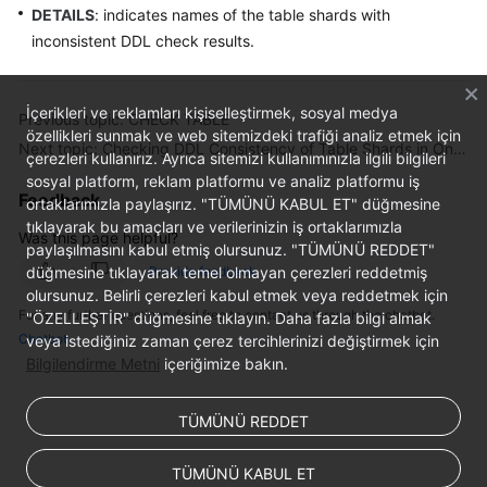
DETAILS
: indicates names of the table shards with
inconsistent DDL check results.
White
Papers
İçerikleri ve reklamları kişiselleştirmek, sosyal medya
Previous topic: CHECK TABLE
Endpoints
özellikleri sunmak ve web sitemizdeki trafiği analiz etmek için
Next topic: Checking DDL Consistency of Table Shards in One Logical Table
çerezleri kullanırız. Ayrıca sitemizi kullanımınızla ilgili bilgileri
Permissions
sosyal platform, reklam platformu ve analiz platformu iş
Feedback
ortaklarımızla paylaşırız. "TÜMÜNÜ KABUL ET" düğmesine
tıklayarak bu amaçları ve verilerinizin iş ortaklarımızla
Was this page helpful?
paylaşılmasını kabul etmiş olursunuz. "TÜMÜNÜ REDDET"
düğmesine tıklayarak temel olmayan çerezleri reddetmiş
Provide feedback
olursunuz. Belirli çerezleri kabul etmek veya reddetmek için
For any further questions, feel free to contact us through the chatbot.
"ÖZELLEŞTİR" düğmesine tıklayın. Daha fazla bilgi almak
Chatbot
veya istediğiniz zaman çerez tercihlerinizi değiştirmek için
Bilgilendirme Metni
içeriğimize bakın.
TÜMÜNÜ REDDET
TÜMÜNÜ KABUL ET