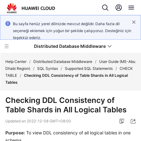
Bu sayfa henüz yerel dilinizde mevcut değildir. Daha fazla dil
seçeneği eklemek için yoğun bir şekilde çalışıyoruz. Desteğiniz için
teşekkür ederiz.
Distributed Database Middleware
Help Center
/
Distributed Database Middleware
/
User Guide (ME-Abu
Dhabi Region)
/
SQL Syntax
/
Supported SQL Statements
/
CHECK
TABLE
/
Checking DDL Consistency of Table Shards in All Logical
What's
Tables
New
Checking DDL Consistency of
Product
Table Shards in All Logical Tables
Bulletin
Updated on
2022-12-08 GMT+08:00
Service
Overview
Purpose:
To view DDL consistency of all logical tables in one
schema