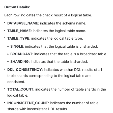
Output Details:
FAQs
Each row indicates the check result of a logical table.
Videos
DATABASE_NAME
: indicates the schema name.
TABLE_NAME
: indicates the logical table name.
More
TABLE_TYPE
: indicates the logical table type.
Documents
SINGLE
: indicates that the logical table is unsharded.
BROADCAST
: indicates that the table is a broadcast table.
General
Reference
SHARDING
: indicates that the table is sharded.
DDL_CONSISTENCY
: indicates whether DDL results of all
Glossary
table shards corresponding to the logical table are
consistent.
Shared
TOTAL_COUNT
: indicates the number of table shards in the
Responsibilities
logical table.
Service
INCONSISTENT_COUNT
: indicates the number of table
Level
shards with inconsistent DDL results.
Agreement