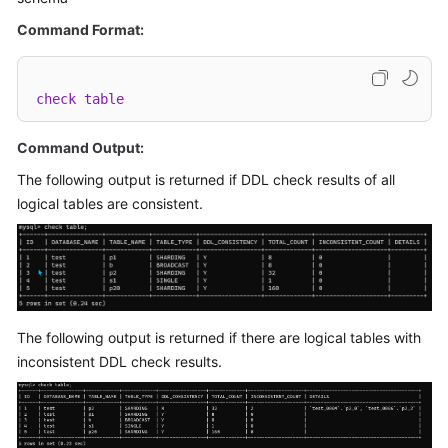
Billing
Command Format:
Getting
Started
check
table
User
Command Output:
Guide
The following output is returned if DDL check results of all
API
logical tables are consistent.
Reference
SDK
Reference
Best
The following output is returned if there are logical tables with
Practices
inconsistent DDL check results.
Performance
White
Paper