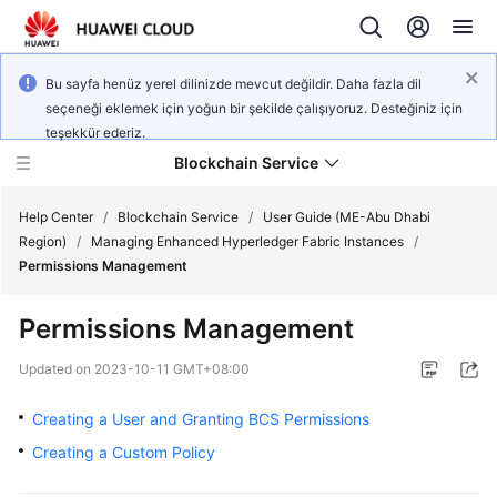
Bu sayfa henüz yerel dilinizde mevcut değildir. Daha fazla dil
seçeneği eklemek için yoğun bir şekilde çalışıyoruz. Desteğiniz için
teşekkür ederiz.
Blockchain Service
Help Center
/
Blockchain Service
/
User Guide (ME-Abu Dhabi
Region)
/
Managing Enhanced Hyperledger Fabric Instances
/
Permissions Management
What's
New
Permissions Management
Service
Updated on
2023-10-11 GMT+08:00
Overview
Creating a User and Granting BCS Permissions
Billing
Creating a Custom Policy
Getting