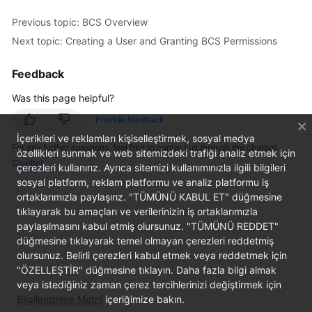
Started
Previous topic: BCS Overview
Next topic: Creating a User and Granting BCS Permissions
User
Guide
Feedback
Best
Was this page helpful?
Practices
Provide feedback
Developer
İçerikleri ve reklamları kişiselleştirmek, sosyal medya
For any further questions, feel free to contact us through the chatbot.
Guide
özellikleri sunmak ve web sitemizdeki trafiği analiz etmek için
Chatbot
çerezleri kullanırız. Ayrıca sitemizi kullanımınızla ilgili bilgileri
sosyal platform, reklam platformu ve analiz platformu iş
API
ortaklarımızla paylaşırız. "TÜMÜNÜ KABUL ET" düğmesine
Reference
tıklayarak bu amaçları ve verilerinizin iş ortaklarımızla
paylaşılmasını kabul etmiş olursunuz. "TÜMÜNÜ REDDET"
SDK
düğmesine tıklayarak temel olmayan çerezleri reddetmiş
Reference
olursunuz. Belirli çerezleri kabul etmek veya reddetmek için
"ÖZELLEŞTİR" düğmesine tıklayın. Daha fazla bilgi almak
FAQs
veya istediğiniz zaman çerez tercihlerinizi değiştirmek için
Bilgilendirme Metni
içeriğimize bakın.
Videos