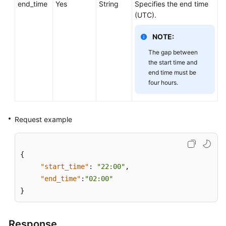
end_time
Service
Yes
String
Specifies the end time
Level
(UTC).
Agreement
NOTE:
White
The gap between
Papers
the start time and
end time must be
four hours.
Endpoints
Permissions
Request example
{
"start_time"
:
"22:00"
,
"end_time"
:
"02:00"
}
Response