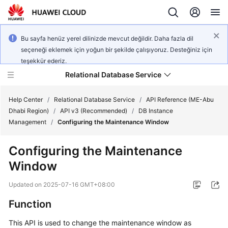
Bu sayfa henüz yerel dilinizde mevcut değildir. Daha fazla dil
seçeneği eklemek için yoğun bir şekilde çalışıyoruz. Desteğiniz için
teşekkür ederiz.
Relational Database Service
Help Center
/
Relational Database Service
/
API Reference (ME-Abu
Dhabi Region)
/
API v3 (Recommended)
/
DB Instance
Management
/
Configuring the Maintenance Window
Configuring the Maintenance
Service
Window
Overview
Updated on
2025-07-16 GMT+08:00
Billing
Function
Getting
This API is used to change the maintenance window as
Started