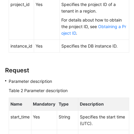
FAQs
project_id
Yes
Specifies the project ID of a
tenant in a region.
Troubleshooting
For details about how to obtain
the project ID, see
Obtaining a Pr
Videos
oject ID
.
Glossary
instance_id
Yes
Specifies the DB instance ID.
More
Documents
Request
Parameter description
General
Reference
Table 2
Parameter description
Glossary
Name
Mandatory
Type
Description
Shared
start_time
Yes
String
Specifies the start time
Responsibilities
(UTC).