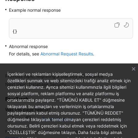
Example normal response
{}
Abnormal response
For details, see
Abnormal Request Results
.
İçerikleri ve reklamları kişiselleştirmek, sosyal medya
Previous topic: Migrating a Standby DB Instance
özellikleri sunmak ve web sitemizdeki trafiği analiz etmek için
Next topic: Database Security
çerezleri kullanırız. Ayrıca sitemizi kullanımınızla ilgili bilgileri
sosyal platform, reklam platformu ve analiz platformu iş
Feedback
ortaklarımızla paylaşırız. "TÜMÜNÜ KABUL ET" düğmesine
tıklayarak bu amaçları ve verilerinizin iş ortaklarımızla
Was this page helpful?
paylaşılmasını kabul etmiş olursunuz. "TÜMÜNÜ REDDET"
düğmesine tıklayarak temel olmayan çerezleri reddetmiş
Provide feedback
olursunuz. Belirli çerezleri kabul etmek veya reddetmek için
For any further questions, feel free to contact us through the chatbot.
"ÖZELLEŞTİR" düğmesine tıklayın. Daha fazla bilgi almak