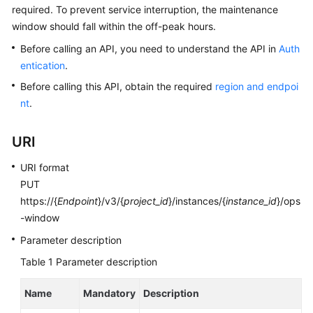
required. To prevent service interruption, the maintenance
window should fall within the off-peak hours.
Kernels
Before calling an API, you need to understand the API in
Auth
User
entication
.
Guide
Before calling this API, obtain the required
region and endpoi
nt
.
Best
Practices
URI
Performance
URI format
White
PUT
Paper
https://{
Endpoint
}/v3/{
project_id
}/instances/{
instance_id
}/ops
-window
API
Reference
Parameter description
Table 1
Parameter description
SDK
Reference
Name
Mandatory
Description