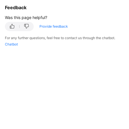
Getting
Feedback
Started
Was this page helpful?
User
Provide feedback
Guide
For any further questions, feel free to contact us through the chatbot.
Best
Chatbot
Practices
API
Reference
SDK
Reference
FAQs
Troubleshooting
Videos