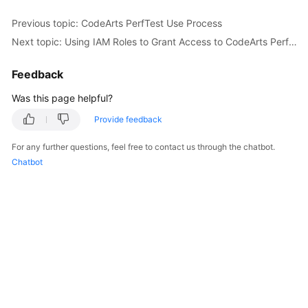
Started
Previous topic: CodeArts PerfTest Use Process
Next topic: Using IAM Roles to Grant Access to CodeArts PerfTest
User
Guide
Feedback
Best
Was this page helpful?
Practices
Provide feedback
API
For any further questions, feel free to contact us through the chatbot.
Reference
Chatbot
SDK
Reference
FAQs
Videos
General