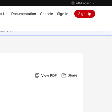
Intl-English
t Us
Documentation
Console
Sign In
Sign Up
ุนเสมอมา
Share
View PDF