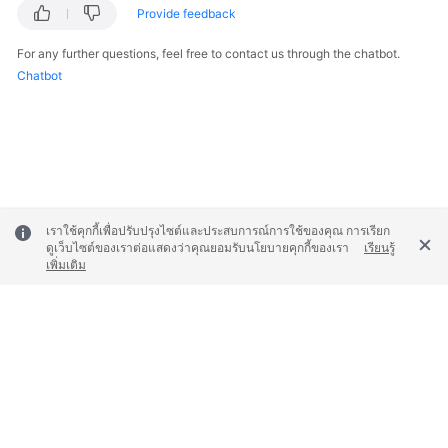
Provide feedback
Troubleshooting
For any further questions, feel free to contact us through the chatbot.
Videos
Chatbot
Glossary
More
Documents
เราใช้คุกกี้เพื่อปรับปรุงไซต์และประสบการณ์การใช้ของคุณ การเรียก
General
ดูเว็บไซต์ของเราต่อแสดงว่าคุณยอมรับนโยบายคุกกี้ของเรา
เรียนรู้
Reference
เพิ่มเติม
Glossary
Shared
Responsibilities
© 2026, Huawei Cloud Computing Technologies Co., Ltd. and/or its
affiliates. All rights reserved.
Service
Level