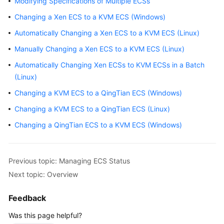
Modifying Specifications of Multiple ECSs
Started
Changing a Xen ECS to a KVM ECS (Windows)
User
Automatically Changing a Xen ECS to a KVM ECS (Linux)
Guide
Manually Changing a Xen ECS to a KVM ECS (Linux)
Best
Automatically Changing Xen ECSs to KVM ECSs in a Batch
Practices
(Linux)
Changing a KVM ECS to a QingTian ECS (Windows)
Technical
Changing a KVM ECS to a QingTian ECS (Linux)
White
Paper
Changing a QingTian ECS to a KVM ECS (Windows)
API
Reference
Previous topic: Managing ECS Status
Next topic: Overview
SDK
Reference
Feedback
FAQs
Was this page helpful?