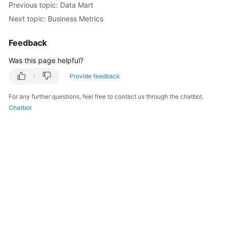
Previous topic: Data Mart
Next topic: Business Metrics
Getting
Started
Feedback
User
Was this page helpful?
Guide
Provide feedback
Best
For any further questions, feel free to contact us through the chatbot.
Practices
Chatbot
SDK
Reference
API
Reference
FAQs
Videos