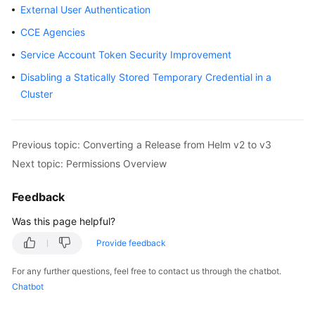
External User Authentication
Overview
CCE Agencies
Billing
Service Account Token Security Improvement
Disabling a Statically Stored Temporary Credential in a
Kubernetes
Cluster
Basics
Getting
Started
Previous topic: Converting a Release from Helm v2 to v3
Next topic: Permissions Overview
User
Guide
Feedback
Was this page helpful?
Best
Practices
Provide feedback
API
For any further questions, feel free to contact us through the chatbot.
Reference
Chatbot