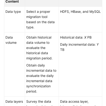
Content
Glossary
Data type
Select a proper
HDFS, HBase, and MySQL
migration tool
Shared
based on the data
Responsibilities
type.
Service
Data
Obtain historical
Historical data:
X
PB
Level
volume
data volume to
Agreement
Daily incremental data:
Y
evaluate the
TB
historical data
White
migration period.
Papers
Obtain daily
incremental data to
Endpoints
evaluate the daily
incremental data
Permissions
synchronization
period.
Data layers
Survey the data
Data access layer,