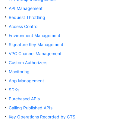
Billing
API Management
Request Throttling
Getting
Started
Access Control
Environment Management
User
Signature Key Management
Guide
VPC Channel Management
Best
Custom Authorizers
Practices
Monitoring
Developer
App Management
Guide
SDKs
Purchased APIs
API
Reference
Calling Published APIs
Key Operations Recorded by CTS
SDK
Reference