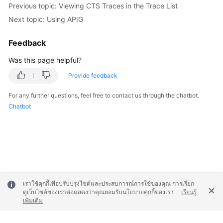
Previous topic: Viewing CTS Traces in the Trace List
FAQs
Next topic: Using APIG
Videos
Feedback
More
Was this page helpful?
Documents
Provide feedback
For any further questions, feel free to contact us through the chatbot.
General
Chatbot
Reference
Glossary
Shared
Responsibilities
เราใช้คุกกี้เพื่อปรับปรุงไซต์และประสบการณ์การใช้ของคุณ การเรียก
Service
ดูเว็บไซต์ของเราต่อแสดงว่าคุณยอมรับนโยบายคุกกี้ของเรา
เรียนรู้
Level
เพิ่มเติม
Agreement