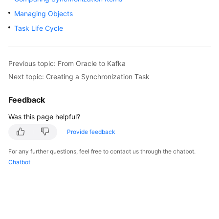
Started
Managing Objects
Task Life Cycle
User
Guide
Best
Previous topic: From Oracle to Kafka
Practices
Next topic: Creating a Synchronization Task
Security
Feedback
White
Was this page helpful?
Paper
Provide feedback
API
Reference
For any further questions, feel free to contact us through the chatbot.
Chatbot
SDK
Reference
FAQs