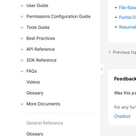
User Guide
File-Ba
Permissions Configuration Guide
Partial 
Resumab
Tools Guide
Best Practices
API Reference
Previous to
SDK Reference
FAQs
Feedbac
Videos
Glossary
Was this p
More Documents
For any fur
Chatbot
General Reference
Glossary