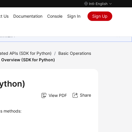
Intl-English
t Us
Documentation
Console
Sign In
Sign Up
ุนเสมอมา
ated APIs (SDK for Python)
/
Basic Operations
 Overview (SDK for Python)
ython)
Share
View PDF
us methods: