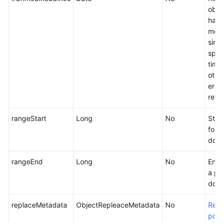
objec
has 
modi
sinc
spec
time
othe
error
retu
rangeStart
Long
No
Star
for a
dow
rangeEnd
Long
No
End 
a par
dow
replaceMetadata
ObjectRepleaceMetadata
No
Rewr
pon