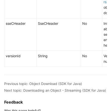
rs
w
obje
dow
sseCHeader
SseCHeader
No
Info
abou
serv
encr
head
versionId
String
No
Vers
num
Previous topic: Object Download (SDK for Java)
Next topic: Downloading an Object - Streaming (SDK for Java)
Feedback
Was this page helpful?