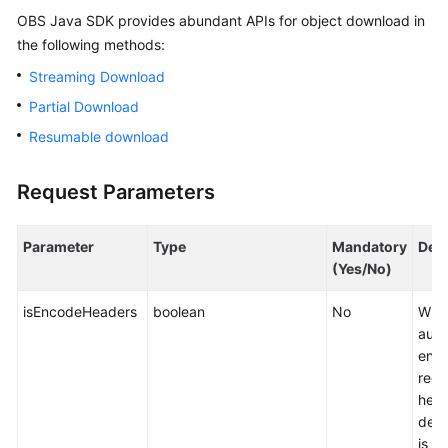
Billing
OBS Java SDK provides abundant APIs for object download in
the following methods:
Getting
Streaming Download
Started
Partial Download
User
Resumable download
Guide
Request Parameters
Permissions
Configuration
Guide
Parameter
Type
Mandatory
Desc
(Yes/No)
Tools
Guide
isEncodeHeaders
boolean
No
Whet
auto
Best
enco
Practices
requ
head
defa
API
is
tr
Reference